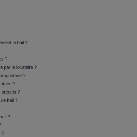
ient le bail ?
es ?
 par le locataire ?
ropriétaire ?
ataire ?
n préavis ?
 de bail ?
mail ?
?
s ?