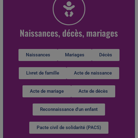
Naissances, décès, mariages
Naissances
Mariages
Décès
Livret de famille
Acte de naissance
Acte de mariage
Acte de décès
Reconnaissance d'un enfant
Pacte civil de solidarité (PACS)