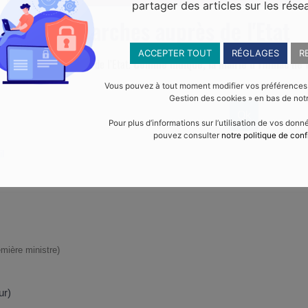
partager des articles sur les rése
Vos démarches auprès de l'Etat
ACCEPTER TOUT
RÉGLAGES
R
malités administratives de l’Etat.
Comme indiqué, la mairie d’Yffiniac ne f
Vous pouvez à tout moment modifier vos préférences en
Gestion des cookies » en bas de notr
Pour plus d’informations sur l’utilisation de vos don
pouvez consulter
notre politique de conf
l
emière ministre)
ur)