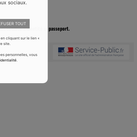
aux sociaux.
EFUSER TOUT
ait ni carte d’identité ni passeport.
 cliquant sur le lien «
e site.
nées personnelles, vous
identialité
.