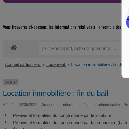
Vous trouverez ci-dessous, les informations relatives à l’ensemble des for
Accueil particuliers
Logement
Location immobilière : fin du bai
>
>
Dossier
Location immobilière : fin du bail
Vérifié le 06/05/2021 - Direction de l'information légale et administrative (Pr
Préavis et formalités du congé donné par le locataire
Préavis et formalités du congé donné par le propriétaire (baille