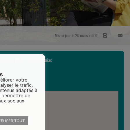
Mise à jour le 20 mars 2026 |
a Mairie - BP 9 - 22120 Yffiniac
es
éliorer votre
alyser le trafic,
ontenus adaptés à
s permettre de
aux sociaux.
EFUSER TOUT