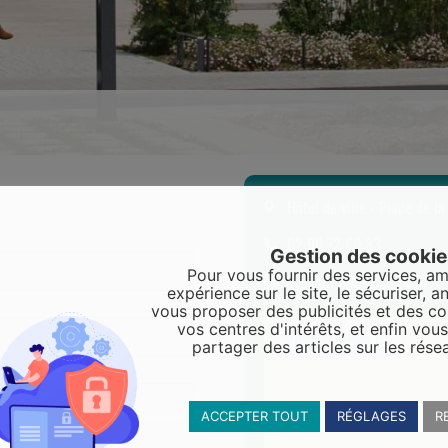
Hôtel de ville - Place de l
02 96 72 60 33
Gestion des cooki
Pour vous fournir des services, am
accueil@yffiniac.bzh
expérience sur le site, le sécuriser, an
vous proposer des publicités et des c
vos centres d'intérêts, et enfin vou
partager des articles sur les rése
ACCEPTER TOUT
RÉGLAGES
R