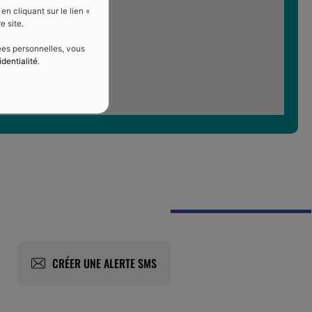
 cliquant sur le lien «
e site.
nées personnelles, vous
identialité
.
CRÉER UNE ALERTE SMS