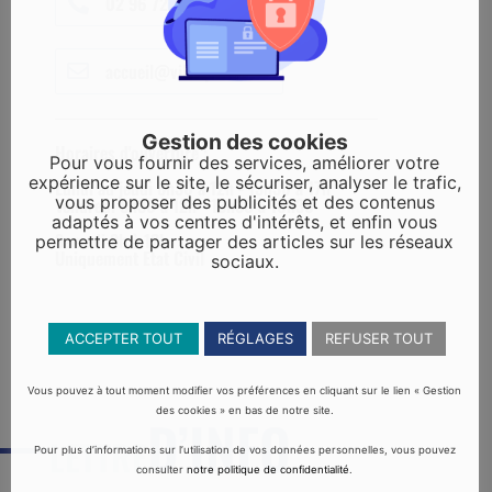
02 96 72 60 33
accueil@ville-yffiniac.fr
Gestion des cookies
Horaires d'ouverture :
Pour vous fournir des services, améliorer votre
expérience sur le site, le sécuriser, analyser le trafic,
Lundi au jeudi 8h30 à 12h - 13h30 à 17h
vous proposer des publicités et des contenus
Vendredi 8h30 à 12h - 13h30 à 16h30
adaptés à vos centres d'intérêts, et enfin vous
Samedi 9h à 12h
permettre de partager des articles sur les réseaux
Uniquement Etat Civil
sociaux.
ACCEPTER TOUT
RÉGLAGES
REFUSER TOUT
Vous pouvez à tout moment modifier vos préférences en cliquant sur le lien « Gestion
des cookies » en bas de notre site.
D’INFO
LETTRE
Pour plus d’informations sur l’utilisation de vos données personnelles, vous pouvez
consulter
notre politique de confidentialité
.