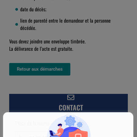
date du décès;
lien de parenté entre le demandeur et la personne
décédée.
Vous devez joindre une enveloppe timbrée.
La délivrance de l’acte est gratuite.
Retour aux démarches
CONTACT
Place de la mairie