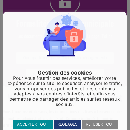
Formalités - Police municipale
Les documents sont téléchargeables sur la page "Police
municipale"
Occupation espace public (déménagement)
Gestion des cookies
Formulaire "Tranquilité vacances"
Pour vous fournir des services, améliorer votre
expérience sur le site, le sécuriser, analyser le trafic,
vous proposer des publicités et des contenus
Vos démarches auprès de l'Etat
adaptés à vos centres d'intérêts, et enfin vous
permettre de partager des articles sur les réseaux
sociaux.
Vous trouverez ci-dessous, les informations relatives à l’ensemble des
formalités administratives de l’Etat.
Comme indiqué, la mairie
ACCEPTER TOUT
RÉGLAGES
REFUSER TOUT
d’Yffiniac ne fait ni carte d’identité ni passeport.