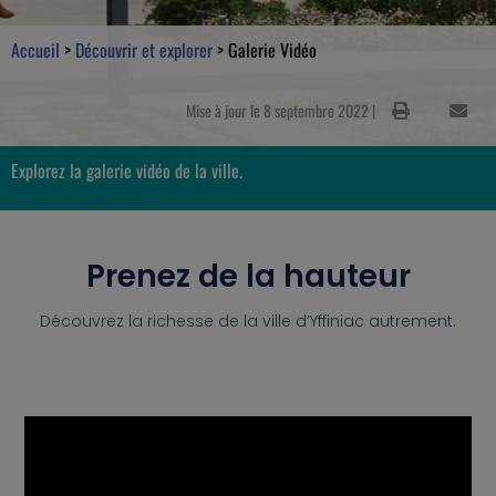
Accueil
>
Découvrir et explorer
>
Galerie Vidéo
Mise à jour le 8 septembre 2022 |
Explorez la galerie vidéo de la ville.
Prenez de la hauteur
Découvrez la richesse de la ville d’Yffiniac autrement.