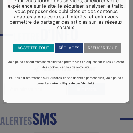
Pour vous fournir des services, améliorer votre
expérience sur le site, le sécuriser, analyser le trafic,
vous proposer des publicités et des contenus
adaptés à vos centres d'intérêts, et enfin vous
permettre de partager des articles sur les réseaux
D’INFO
sociaux.
LETTRE
ACCEPTER TOUT
RÉGLAGES
REFUSER TOUT
Vous pouvez à tout moment modifier vos préférences en cliquant sur le lien « Gestion
ABONNEZ-VOUS MAINTENANT
des cookies » en bas de notre site.
Pour plus d’informations sur l’utilisation de vos données personnelles, vous pouvez
consulter
notre politique de confidentialité
.
SMS
ALERTES