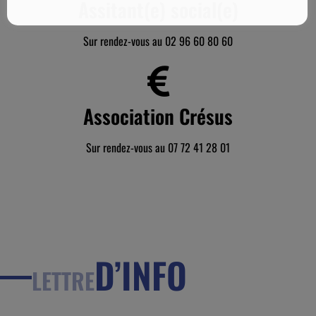
Assitant(e) social(e)
Sur rendez-vous au 02 96 60 80 60
Association Crésus
Sur rendez-vous au 07 72 41 28 01
D’INFO
LETTRE