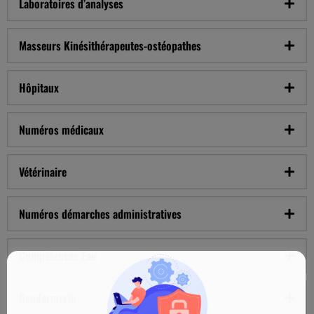
Laboratoires d’analyses
Masseurs Kinésithérapeutes-ostéopathes
Hôpitaux
Numéros médicaux
Vétérinaire
Numéros démarches administratives
Compétences Eau
Gendarmerie