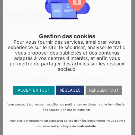
PERMANENCES
Gestion des cookies
Pour vous fournir des services, améliorer votre
expérience sur le site, le sécuriser, analyser le trafic,
vous proposer des publicités et des contenus
adaptés à vos centres d'intérêts, et enfin vous
permettre de partager des articles sur les réseaux
sociaux.
Conciliateur de justice
ACCEPTER TOUT
RÉGLAGES
REFUSER TOUT
3e mercredi après-midi de chaque. Prendre
rendez-vous directement en mairie au 02 96 72
Vous pouvez à tout moment modifier vos préférences en cliquant sur le lien « Gestion
60 33
des cookies » en bas de notre site.
Pour plus d’informations sur l’utilisation de vos données personnelles, vous pouvez
consulter
notre politique de confidentialité
.