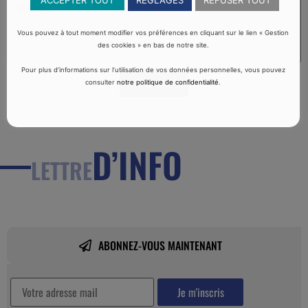
Vous pouvez à tout moment modifier vos préférences en cliquant sur le lien « Gestion
des cookies » en bas de notre site.
Pour plus d’informations sur l’utilisation de vos données personnelles, vous pouvez
Envoyer
consulter
notre politique de confidentialité
.
D’INFO
LETTRE
ABONNEZ-VOUS MAINTENANT