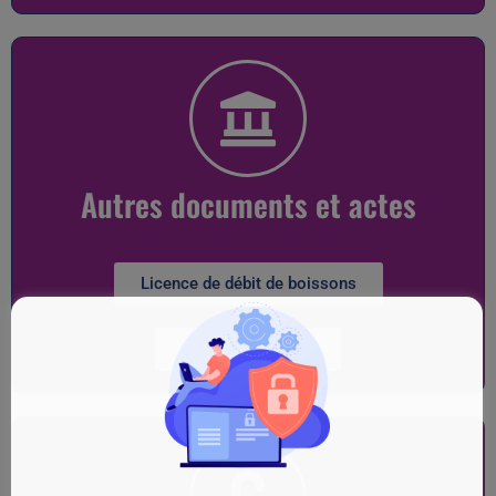
Autres documents et actes
Licence de débit de boissons
Chiens dangereux