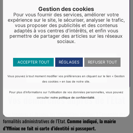
Gestion des cookies
Pour vous fournir des services, améliorer votre
expérience sur le site, le sécuriser, analyser le trafic,
Formalités - Police municipale
vous proposer des publicités et des contenus
adaptés à vos centres d'intérêts, et enfin vous
permettre de partager des articles sur les réseaux
Les documents sont téléchargeables sur la page "Police
sociaux.
municipale"
Occupation espace public (déménagement)
ACCEPTER TOUT
RÉGLAGES
REFUSER TOUT
Formulaire "Tranquilité vacances"
Vous pouvez à tout moment modifier vos préférences en cliquant sur le lien « Gestion
des cookies » en bas de notre site.
Pour plus d’informations sur l’utilisation de vos données personnelles, vous pouvez
Vos démarches auprès de l'Etat
consulter
notre politique de confidentialité
.
Vous trouverez ci-dessous, les informations relatives à l’ensemble des
formalités administratives de l’Etat.
Comme indiqué, la mairie
d’Yffiniac ne fait ni carte d’identité ni passeport.