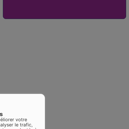
es
éliorer votre
alyser le trafic,