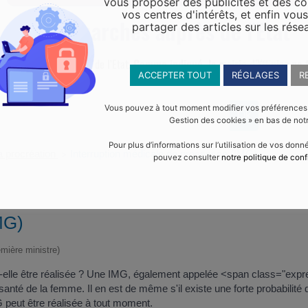
vous proposer des publicités et des c
vos centres d'intérêts, et enfin vou
Vos démarches auprès de l'Etat
partager des articles sur les rése
malités administratives de l’Etat.
Comme indiqué, la mairie d’Yffiniac ne f
ACCEPTER TOUT
RÉGLAGES
R
Vous pouvez à tout moment modifier vos préférences en
Gestion des cookies » en bas de notr
Pour plus d’informations sur l’utilisation de vos don
a procréation
Interruption médicale de grossesse (IMG)
>
pouvez consulter
notre politique de conf
MG)
emière ministre)
-elle être réalisée ? Une IMG, également appelée <span class="expr
té de la femme. Il en est de même s'il existe une forte probabilité que 
peut être réalisée à tout moment.