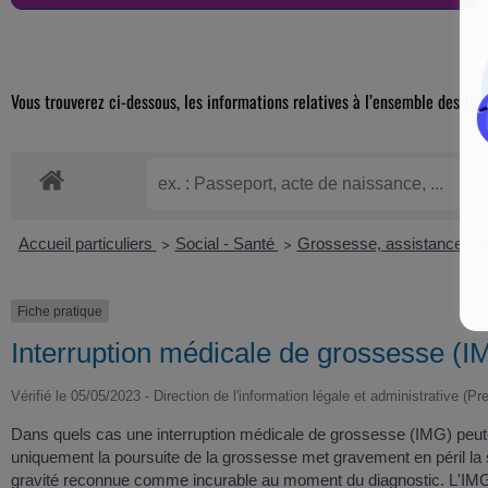
Vous trouverez ci-dessous, les informations relatives à l’ensemble des for
Accueil particuliers
Social - Santé
Grossesse, assistance à l
>
>
Fiche pratique
Interruption médicale de grossesse (I
Vérifié le 05/05/2023 - Direction de l'information légale et administrative (Pr
Dans quels cas une interruption médicale de grossesse (IMG) peut
uniquement la poursuite de la grossesse met gravement en péril la san
gravité reconnue comme incurable au moment du diagnostic. L'IMG 