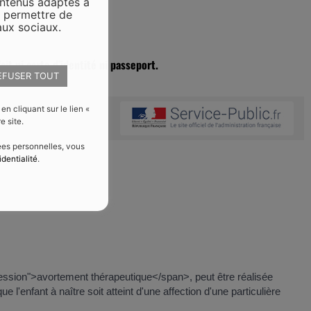
ontenus adaptés à
s permettre de
aux sociaux.
ait ni carte d’identité ni passeport.
EFUSER TOUT
 cliquant sur le lien «
e site.
nées personnelles, vous
identialité
.
ession">avortement thérapeutique</span>, peut être réalisée
l'enfant à naître soit atteint d'une affection d'une particulière