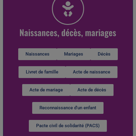
Naissances, décès, mariages
Naissances
Mariages
Décès
Livret de famille
Acte de naissance
Acte de mariage
Acte de décès
Reconnaissance d'un enfant
Pacte civil de solidarité (PACS)