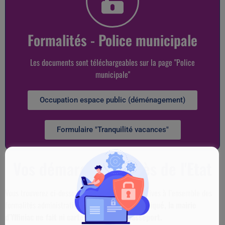
Formalités - Police municipale
Les documents sont téléchargeables sur la page "Police
municipale"
Occupation espace public (déménagement)
Formulaire "Tranquilité vacances"
Vos démarches auprès de l'Etat
Vous trouverez ci-dessous, les informations relatives à l’ensemble des
formalités administratives de l’Etat.
Comme indiqué, la mairie
d’Yffiniac ne fait ni carte d’identité ni passeport.