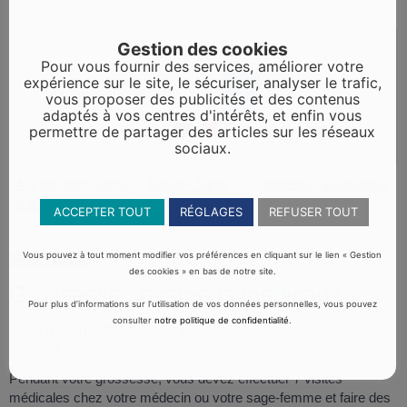
Gestion des cookies
Pour vous fournir des services, améliorer votre
expérience sur le site, le sécuriser, analyser le trafic,
vous proposer des publicités et des contenus
adaptés à vos centres d'intérêts, et enfin vous
permettre de partager des articles sur les réseaux
sociaux.
Accueil particuliers
Social - Santé
Grossesse, assistance
>
>
à la procréation
Grossesse : examens médicaux
>
ACCEPTER TOUT
RÉGLAGES
REFUSER TOUT
Vous pouvez à tout moment modifier vos préférences en cliquant sur le lien « Gestion
Fiche pratique
des cookies » en bas de notre site.
Grossesse : examens médicaux
Pour plus d’informations sur l’utilisation de vos données personnelles, vous pouvez
consulter
notre politique de confidentialité
.
Vérifié le 01/01/2023 - Direction de l'information légale et administrative
(Première ministre)
Pendant votre grossesse, vous devez effectuer 7 visites
médicales chez votre médecin ou votre sage-femme et faire des