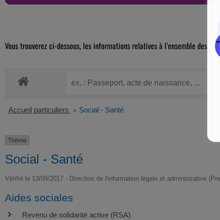
Vous trouverez ci-dessous, les informations relatives à l’ensemble des for
Accueil particuliers
Social - Santé
>
Thème
Social - Santé
Vérifié le 13/09/2017 - Direction de l'information légale et administrative (Pr
Aides sociales
Revenu de solidarité active (RSA)