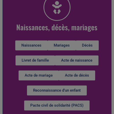
Naissances, décès, mariages
Naissances
Mariages
Décès
Livret de famille
Acte de naissance
Acte de mariage
Acte de décès
Reconnaissance d'un enfant
Pacte civil de solidarité (PACS)