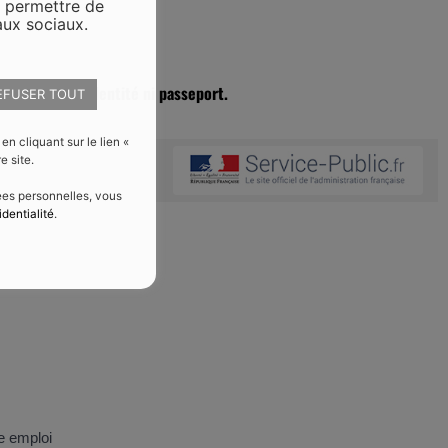
s permettre de
aux sociaux.
ait ni carte d’identité ni passeport.
EFUSER TOUT
 cliquant sur le lien «
e site.
nées personnelles, vous
identialité
.
e emploi