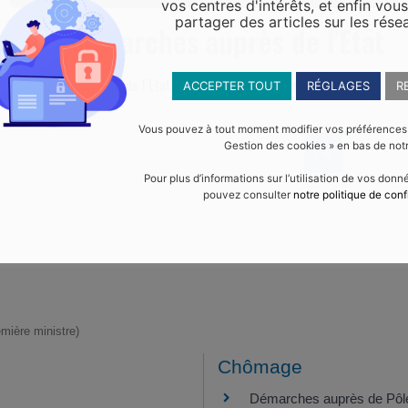
vos centres d'intérêts, et enfin vou
partager des articles sur les rése
Vos démarches auprès de l'Etat
malités administratives de l’Etat.
Comme indiqué, la mairie d’Yffiniac ne f
ACCEPTER TOUT
RÉGLAGES
R
Vous pouvez à tout moment modifier vos préférences en
Gestion des cookies » en bas de notr
Pour plus d’informations sur l’utilisation de vos don
pouvez consulter
notre politique de conf
emière ministre)
Chômage
Démarches auprès de Pôl