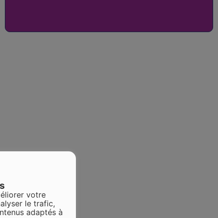
es
éliorer votre
alyser le trafic,
ontenus adaptés à