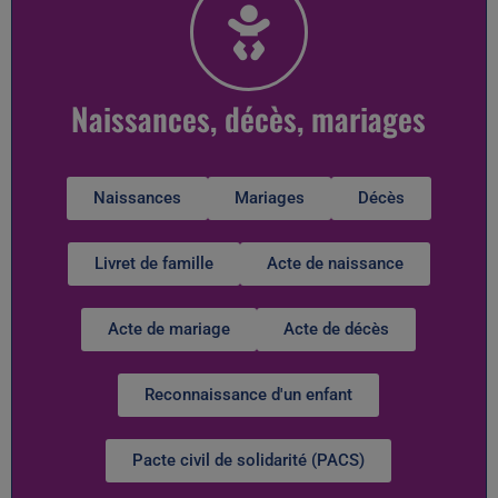
Naissances, décès, mariages
Naissances
Mariages
Décès
Livret de famille
Acte de naissance
Acte de mariage
Acte de décès
Reconnaissance d'un enfant
Pacte civil de solidarité (PACS)