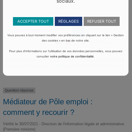
sociaux.
ACCEPTER TOUT
RÉGLAGES
REFUSER TOUT
Vous pouvez à tout moment modifier vos préférences en cliquant sur le lien « Gestion
des cookies » en bas de notre site.
Pour plus d’informations sur l’utilisation de vos données personnelles, vous pouvez
consulter
notre politique de confidentialité
.
Accueil particuliers
Social - Santé
Chômage : démarches
>
>
auprès de Pôle emploi
Médiateur de Pôle emploi : comment
>
y recourir ?
Question-réponse
Médiateur de Pôle emploi :
comment y recourir ?
Vérifié le 30/07/2021 - Direction de l'information légale et administrative
(Première ministre)