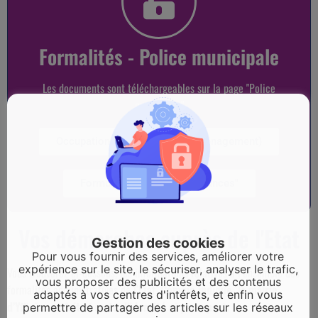
Formalités - Police municipale
Les documents sont téléchargeables sur la page "Police
municipale"
Occupation espace public (déménagement)
Formulaire "Tranquilité vacances"
Vos démarches auprès de l'Etat
Gestion des cookies
Pour vous fournir des services, améliorer votre
expérience sur le site, le sécuriser, analyser le trafic,
Vous trouverez ci-dessous, les informations relatives à l’ensemble des
vous proposer des publicités et des contenus
formalités administratives de l’Etat.
Comme indiqué, la mairie
adaptés à vos centres d'intérêts, et enfin vous
d’Yffiniac ne fait ni carte d’identité ni passeport.
permettre de partager des articles sur les réseaux