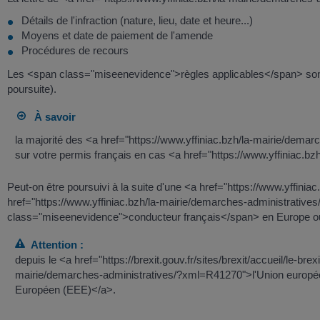
Détails de l'infraction (nature, lieu, date et heure...)
Moyens et date de paiement de l'amende
Procédures de recours
Les <span class="miseenevidence">règles applicables</span> son
poursuite).
À savoir
la majorité des <a href="https://www.yffiniac.bzh/la-mairie/dem
sur votre permis français en cas <a href="https://www.yffiniac.bz
Peut-on être poursuivi à la suite d'une <a href="https://www.yffi
href="https://www.yffiniac.bzh/la-mairie/demarches-administrativ
class="miseenevidence">conducteur français</span> en Europe 
Attention :
depuis le <a href="https://brexit.gouv.fr/sites/brexit/accueil/le-br
mairie/demarches-administratives/?xml=R41270">l'Union europée
Européen (EEE)</a>.