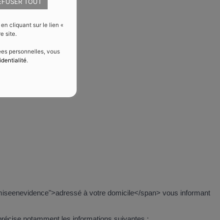
EFUSER TOUT
 cliquant sur le lien «
e site.
nées personnelles, vous
identialité
.
"miseenevidence">adressé à votre domicile</span> vous informant
 précise notamment les informations suivantes :