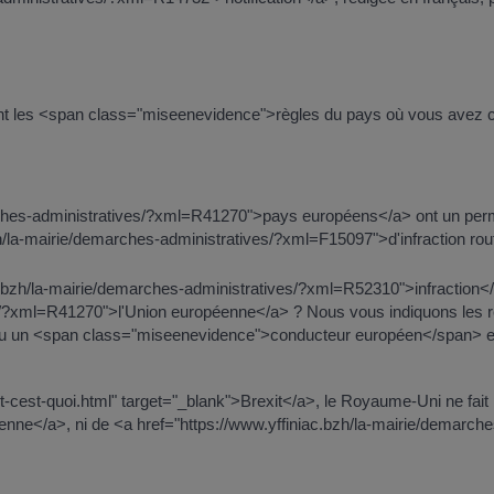
t les <span class="miseenevidence">règles du pays où vous avez co
arches-administratives/?xml=R41270">pays européens</a> ont un permi
h/la-mairie/demarches-administratives/?xml=F15097">d'infraction routi
niac.bzh/la-mairie/demarches-administratives/?xml=R52310">infraction
es/?xml=R41270">l'Union européenne</a> ? Nous vous indiquons les r
ou un <span class="miseenevidence">conducteur européen</span> e
exit-cest-quoi.html" target="_blank">Brexit</a>, le Royaume-Uni ne fait 
nne</a>, ni de <a href="https://www.yffiniac.bzh/la-mairie/demar