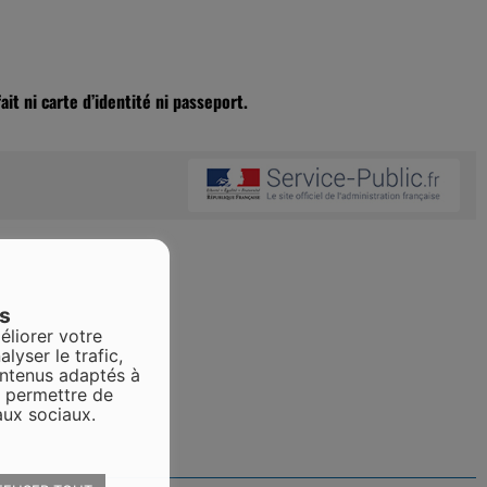
ait ni carte d’identité ni passeport.
es
éliorer votre
alyser le trafic,
ontenus adaptés à
s permettre de
aux sociaux.