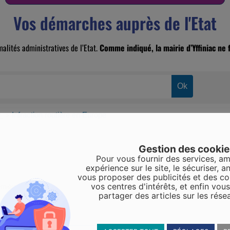
Vos démarches auprès de l'Etat
malités administratives de l’Etat.
Comme indiqué, la mairie d’Yffiniac ne f
r
Infraction routière en Europe
>
Gestion des cooki
Pour vous fournir des services, am
expérience sur le site, le sécuriser, an
vous proposer des publicités et des c
vos centres d'intérêts, et enfin vou
emière ministre)
partager des articles sur les rése
éen en France