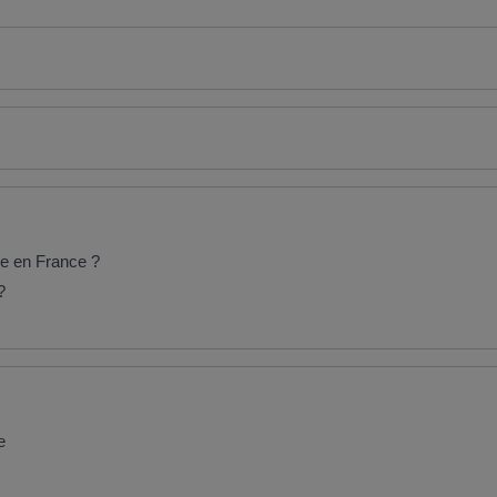
re en France ?
?
e