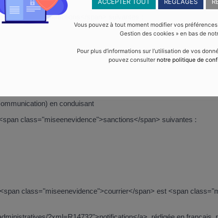
ACCEPTER TOUT
RÉGLAGES
R
enevidence">8 infractions</span> suivantes :
Vous pouvez à tout moment modifier vos préférences en
Gestion des cookies » en bas de notr
Pour plus d’informations sur l’utilisation de vos don
pouvez consulter
notre politique de conf
 communication) en conduisant
es <span class="miseenevidence">sanctions</span> suivantes :
 un <span class="miseenevidence">courrier</span> est <span class=
-administratives/?xml=R14732">notification</a>, rédigée en français,