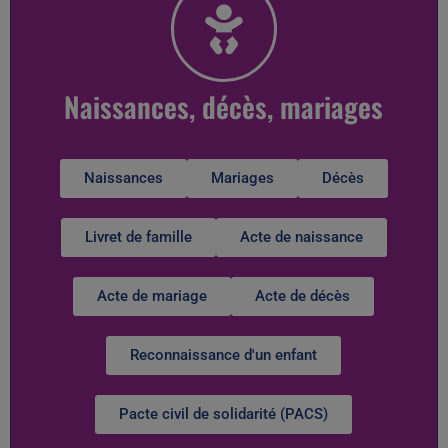
Naissances, décès, mariages
Naissances
Mariages
Décès
Livret de famille
Acte de naissance
Acte de mariage
Acte de décès
Reconnaissance d'un enfant
Pacte civil de solidarité (PACS)