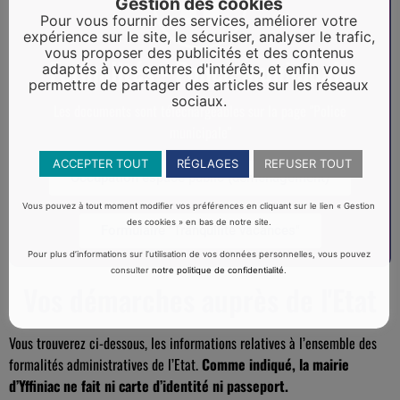
Gestion des cookies
Pour vous fournir des services, améliorer votre
expérience sur le site, le sécuriser, analyser le trafic,
vous proposer des publicités et des contenus
Formalités - Police municipale
adaptés à vos centres d'intérêts, et enfin vous
permettre de partager des articles sur les réseaux
sociaux.
Les documents sont téléchargeables sur la page "Police
municipale"
ACCEPTER TOUT
RÉGLAGES
REFUSER TOUT
Occupation espace public (déménagement)
Vous pouvez à tout moment modifier vos préférences en cliquant sur le lien « Gestion
des cookies » en bas de notre site.
Formulaire "Tranquilité vacances"
Pour plus d’informations sur l’utilisation de vos données personnelles, vous pouvez
consulter
notre politique de confidentialité
.
Vos démarches auprès de l'Etat
Vous trouverez ci-dessous, les informations relatives à l’ensemble des
formalités administratives de l’Etat.
Comme indiqué, la mairie
d’Yffiniac ne fait ni carte d’identité ni passeport.