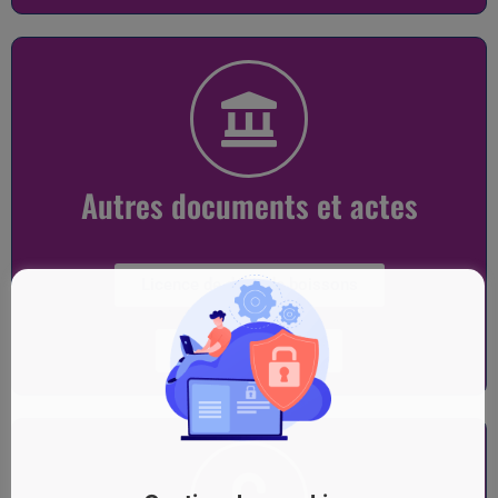
Autres documents et actes
Licence de débit de boissons
Chiens dangereux