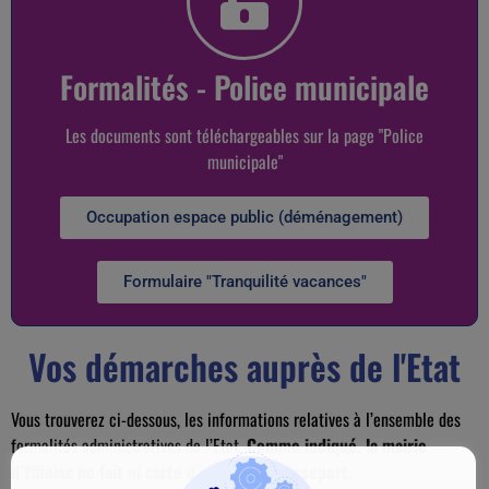
Formalités - Police municipale
Les documents sont téléchargeables sur la page "Police
municipale"
Occupation espace public (déménagement)
Formulaire "Tranquilité vacances"
Vos démarches auprès de l'Etat
Vous trouverez ci-dessous, les informations relatives à l’ensemble des
formalités administratives de l’Etat.
Comme indiqué, la mairie
d’Yffiniac ne fait ni carte d’identité ni passeport.