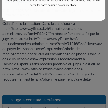
un impayé ?
Pour plus d’informations sur l’utilisation de vos données personnelles, vous pouvez
consulter
notre politique de confidentialité
.
Vérifié le 04/05/2022 - Direction de l'information légale et administrative
(Première ministre)
Cela dépend la situation. Dans le cas d'une <a
href="https://www.yffiniac.bzh/la-mairie/demarches-
administratives/?xml=R12474">créance</a> constatée par le
juge, c'est au <a href="https://www.yffiniac.bzh/la-
mairie/demarches-administratives/?xml=R12468">débiteur</a>
de payer les <span class="expression">droits de
recouvrement</span> dus au commissaire de justice. Dans le
cas d'un <span class="expression">recouvrement à
l'amiable</span> (sans recours préalable au juge), c'est au <a
href="https://www.yffiniac.bzh/la-mairie/demarches-
administratives/?xml=R15912">créancier</a> de payer. Le
recouvrement est le fait d'obtenir le paiement d'une dette.
Un juge a constaté la créance