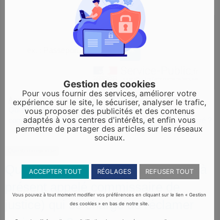
Gestion des cookies
Pour vous fournir des services, améliorer votre
Accueil particuliers
Justice
Saisies et recouvrements
>
>
>
expérience sur le site, le sécuriser, analyser le trafic,
Qui doit payer l'huissier de justice (à présent appelé
vous proposer des publicités et des contenus
adaptés à vos centres d'intérêts, et enfin vous
commissaire de justice) qui se charge de réclamer un impayé ?
permettre de partager des articles sur les réseaux
sociaux.
Question-réponse
Qui doit payer l'huissier de justice (à
ACCEPTER TOUT
RÉGLAGES
REFUSER TOUT
présent appelé commissaire de
Vous pouvez à tout moment modifier vos préférences en cliquant sur le lien « Gestion
justice) qui se charge de réclamer
des cookies » en bas de notre site.