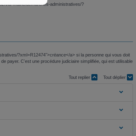
.bzh/la-mairie/demarches-administratives/?
inistratives/?xml=R12474">créance</a> si la personne qui vous doit
 payer. C'est une procédure judiciaire simplifiée, qui est utilisable
Tout replier
Tout déplier