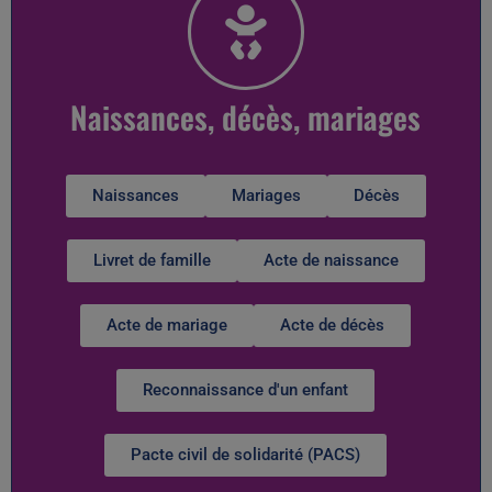
Naissances, décès, mariages
Naissances
Mariages
Décès
Livret de famille
Acte de naissance
Acte de mariage
Acte de décès
Reconnaissance d'un enfant
Pacte civil de solidarité (PACS)