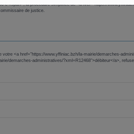
 €</span>, la procédure simplifiée de <a href="https://www.yffiniac
ommissaire de justice.
t de votre <a href="https://www.yffiniac.bzh/la-mairie/demarches-adm
-mairie/demarches-administratives/?xml=R12468">débiteur</a>, refuse de