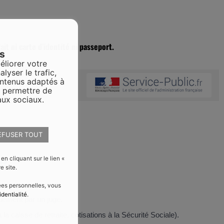
ait ni carte d’identité ni passeport.
es
éliorer votre
alyser le trafic,
ontenus adaptés à
s permettre de
aux sociaux.
EFUSER TOUT
ée
 cliquant sur le lien «
e site.
nées personnelles, vous
identialité
.
aiement par un juge.
la caisse de retraite, cotisations à la Sécurité Sociale).