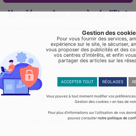
Vos démarches auprès de l'Etat
malités administratives de l’Etat.
Comme indiqué, la mairie d’Yffiniac ne f
Gestion des cooki
Pour vous fournir des services, am
expérience sur le site, le sécuriser, an
vous proposer des publicités et des c
vos centres d'intérêts, et enfin vou
partager des articles sur les rése
ttes en France : injonction de payer et procédure simplifiée
ACCEPTER TOUT
RÉGLAGES
R
jonction de payer et procédure simplifi
Vous pouvez à tout moment modifier vos préférences en
Gestion des cookies » en bas de notr
emière ministre), Ministère chargé de la justice
Pour plus d’informations sur l’utilisation de vos don
pouvez consulter
notre politique de conf
nnaissance de dette...), l'injonction de payer permet d'en obtenir le p
tc) ou résultant d'une obligation de caractère statutaire (cotisations à 