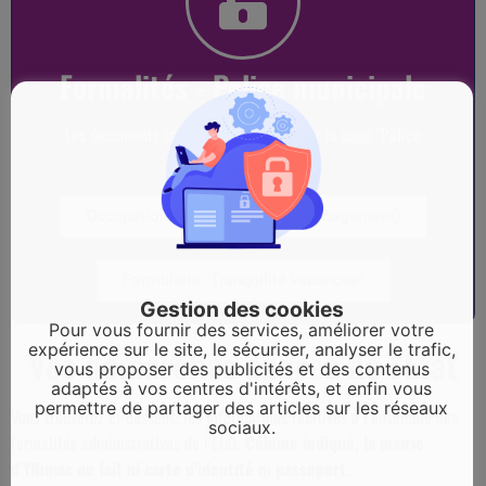
Formalités - Police municipale
Les documents sont téléchargeables sur la page "Police
municipale"
Occupation espace public (déménagement)
Formulaire "Tranquilité vacances"
Gestion des cookies
Pour vous fournir des services, améliorer votre
expérience sur le site, le sécuriser, analyser le trafic,
Vos démarches auprès de l'Etat
vous proposer des publicités et des contenus
adaptés à vos centres d'intérêts, et enfin vous
permettre de partager des articles sur les réseaux
Vous trouverez ci-dessous, les informations relatives à l’ensemble des
sociaux.
formalités administratives de l’Etat.
Comme indiqué, la mairie
d’Yffiniac ne fait ni carte d’identité ni passeport.