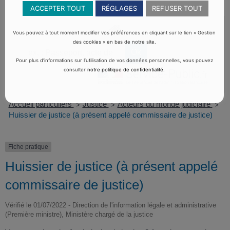
ACCEPTER TOUT
RÉGLAGES
REFUSER TOUT
Vous pouvez à tout moment modifier vos préférences en cliquant sur le lien « Gestion
des cookies » en bas de notre site.
Pour plus d’informations sur l’utilisation de vos données personnelles, vous pouvez
consulter
notre politique de confidentialité
.
Accueil particuliers
Justice
Acteurs du monde judiciaire
>
>
>
Huissier de justice (à présent appelé commissaire de justice)
Fiche pratique
Huissier de justice (à présent appelé
commissaire de justice)
Vérifié le 01/07/2022 - Direction de l'information légale et administrative
(Première ministre), Ministère chargé de la justice