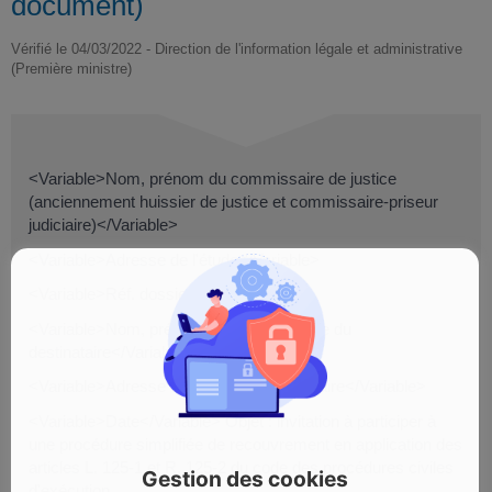
document)
Vérifié le 04/03/2022 - Direction de l'information légale et administrative
(Première ministre)
<Variable>Nom, prénom du commissaire de justice
(anciennement huissier de justice et commissaire-priseur
judiciaire)</Variable>
<Variable>Adresse de l'étude</Variable>
<Variable>Réf. dossier</Variable>
<Variable>Nom, prénom ou raison sociale du
destinataire</Variable>
<Variable>Adresse complète du destinataire</Variable>
<Variable>Date</Variable> Objet : invitation à participer à
une procédure simplifiée de recouvrement en application des
articles L. 125-1 et R. 125-2 du code des procédures civiles
Gestion des cookies
d'exécution