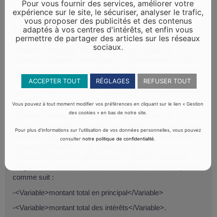
Pour vous fournir des services, améliorer votre
expérience sur le site, le sécuriser, analyser le trafic,
<Variable>Madame, Monsieur</Variable>
vous proposer des publicités et des contenus
adaptés à vos centres d'intérêts, et enfin vous
En ma qualité de commissaire de justice, j'ai été mandaté en
permettre de partager des articles sur les réseaux
date du <Variable>date du mandat</Variable> par
sociaux.
<Variable>Monsieur, Madame ou raison sociale du
créancier</Variable> demeurant à <Variable>adresse ou
siège social du créancier</Variable> afin de mettre en œuvre
la procédure simplifiée de recouvrement des petites
ACCEPTER TOUT
RÉGLAGES
REFUSER TOUT
créances prévue à l'article L. 125-1 du code des procédures
civiles d'exécution.
Vous pouvez à tout moment modifier vos préférences en cliquant sur le lien « Gestion
des cookies » en bas de notre site.
<Variable>Madame, Monsieur ou raison sociale du
créancier</Variable> m'indique en effet être créancier à votre
Pour plus d’informations sur l’utilisation de vos données personnelles, vous pouvez
encontre d'une somme totale de <Variable>montant total
consulter
notre politique de confidentialité
.
réclamé</Variable> sur le fondement de
<Variable>fondement de la créance : date du contrat ou
obligation à caractère statutaire</Variable> et se composant
comme suit :
-<Variable>montant total en principal</Variable>
-<Variable>montant total des intérêts</Variable>.