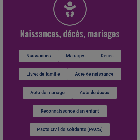
Naissances, décès, mariages
Naissances
Mariages
Décès
Livret de famille
Acte de naissance
Acte de mariage
Acte de décès
Reconnaissance d'un enfant
Pacte civil de solidarité (PACS)