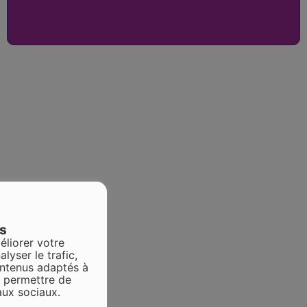
es
éliorer votre
alyser le trafic,
ontenus adaptés à
s permettre de
aux sociaux.