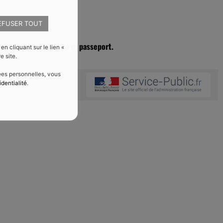
EFUSER TOUT
ait ni carte d’identité ni passeport.
 cliquant sur le lien «
e site.
nées personnelles, vous
identialité
.