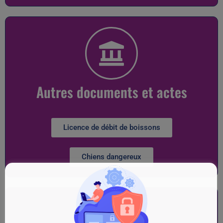
Autres documents et actes
Licence de débit de boissons
Chiens dangereux