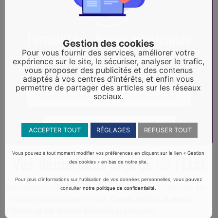
Formalités - Police municipale
Gestion des cookies
Pour vous fournir des services, améliorer votre
Les documents sont téléchargeables sur la page "Police
expérience sur le site, le sécuriser, analyser le trafic,
vous proposer des publicités et des contenus
municipale"
adaptés à vos centres d'intérêts, et enfin vous
permettre de partager des articles sur les réseaux
sociaux.
Occupation espace public (déménagement)
Formulaire "Tranquilité vacances"
ACCEPTER TOUT
RÉGLAGES
REFUSER TOUT
Vous pouvez à tout moment modifier vos préférences en cliquant sur le lien « Gestion
Vos démarches auprès de l'Etat
des cookies » en bas de notre site.
Pour plus d’informations sur l’utilisation de vos données personnelles, vous pouvez
Vous trouverez ci-dessous, les informations relatives à l’ensemble des
consulter
notre politique de confidentialité
.
formalités administratives de l’Etat.
Comme indiqué, la mairie
d’Yffiniac ne fait ni carte d’identité ni passeport.