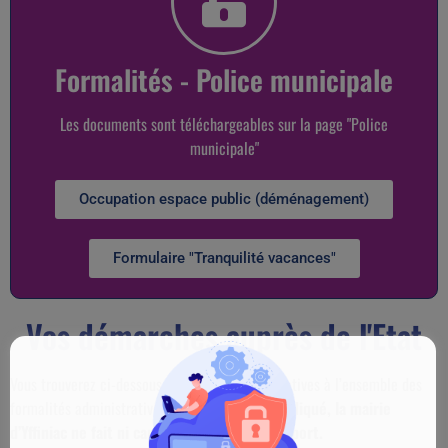
Formalités - Police municipale
Les documents sont téléchargeables sur la page "Police
municipale"
Occupation espace public (déménagement)
Formulaire "Tranquilité vacances"
Vos démarches auprès de l'Etat
Vous trouverez ci-dessous, les informations relatives à l’ensemble des
formalités administratives de l’Etat.
Comme indiqué, la mairie
d’Yffiniac ne fait ni carte d’identité ni passeport.