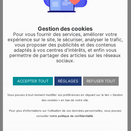
Gestion des cookies
Pour vous fournir des services, améliorer votre
expérience sur le site, le sécuriser, analyser le trafic,
vous proposer des publicités et des contenus
adaptés à vos centres d'intérêts, et enfin vous
permettre de partager des articles sur les réseaux
Accueil particuliers
Famille - Scolarité
Divorce, séparation
>
>
sociaux.
de corps
ACCEPTER TOUT
RÉGLAGES
REFUSER TOUT
Dossier
Divorce, séparation de corps
Vous pouvez à tout moment modifier vos préférences en cliquant sur le lien « Gestion
des cookies » en bas de notre site.
Vérifié le 30/09/2021 - Direction de l'information légale et administrative
Pour plus d’informations sur l’utilisation de vos données personnelles, vous pouvez
(Première ministre)
consulter
notre politique de confidentialité
.
Il existe 4 cas de divorce. Certains divorces sont de type
contentieux et nécessitent de passer devant le juge. C'est le cas