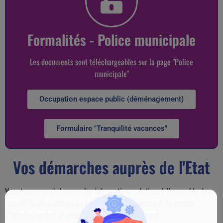
Formalités - Police municipale
Les documents sont téléchargeables sur la page "Police
municipale"
Occupation espace public (déménagement)
Formulaire "Tranquilité vacances"
Vos démarches auprès de l'Etat
Vous trouverez ci-dessous, les informations relatives à l’ensemble des
formalités administratives de l’Etat.
Comme indiqué, la mairie
d’Yffiniac ne fait ni carte d’identité ni passeport.