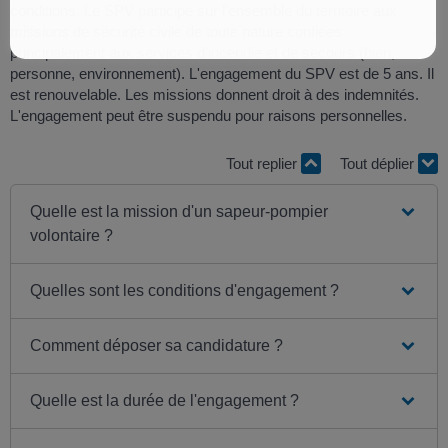
conditions. Le SPV participe sur l'ensemble du territoire aux
missions de sécurité civile de toute nature confiées
principalement aux services d'incendie et de secours (bien,
personne, environnement). L'engagement du SPV est de 5 ans. Il
est renouvelable. Les missions donnent droit à des indemnités.
L'engagement peut être suspendu pour raisons personnelles.
Tout replier
Tout déplier
Quelle est la mission d'un sapeur-pompier
volontaire ?
Quelles sont les conditions d'engagement ?
Comment déposer sa candidature ?
Quelle est la durée de l'engagement ?