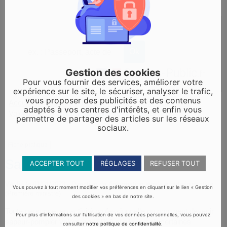
Gestion des cookies
Pour vous fournir des services, améliorer votre
expérience sur le site, le sécuriser, analyser le trafic,
vous proposer des publicités et des contenus
Accueil particuliers
Papiers - Citoyenneté - Élections
>
>
adaptés à vos centres d'intérêts, et enfin vous
Volontariats
Sapeur-pompier volontaire (SPV)
>
permettre de partager des articles sur les réseaux
sociaux.
Fiche pratique
Sapeur-pompier volontaire (SPV)
ACCEPTER TOUT
RÉGLAGES
REFUSER TOUT
Vérifié le 01/01/2023 - Direction de l'information légale et administrative
Vous pouvez à tout moment modifier vos préférences en cliquant sur le lien « Gestion
(Première ministre)
des cookies » en bas de notre site.
Toute personne, en activité professionnelle ou non, peut devenir
Pour plus d’informations sur l’utilisation de vos données personnelles, vous pouvez
sapeur-pompier volontaire (SPV) si elle remplit certaines
consulter
notre politique de confidentialité
.