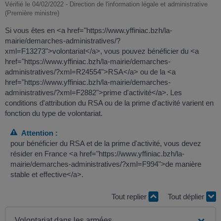
Vérifié le 04/02/2022 - Direction de l'information légale et administrative
(Première ministre)
Si vous êtes en <a href="https://www.yffiniac.bzh/la-
mairie/demarches-administratives/?
xml=F13273">volontariat</a>, vous pouvez bénéficier du <a
href="https://www.yffiniac.bzh/la-mairie/demarches-
administratives/?xml=R24554">RSA</a> ou de la <a
href="https://www.yffiniac.bzh/la-mairie/demarches-
administratives/?xml=F2882">prime d'activité</a>. Les
conditions d'attribution du RSA ou de la prime d'activité varient en
fonction du type de volontariat.
Attention :
pour bénéficier du RSA et de la prime d'activité, vous devez
résider en France <a href="https://www.yffiniac.bzh/la-
mairie/demarches-administratives/?xml=F994">de manière
stable et effective</a>.
Tout replier
Tout déplier
Volontariat dans les armées