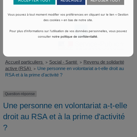
ACCEPTER TOUT
RÉGLAGES
REFUSER TOUT
Vous pouvez à tout moment modifier vos préférences en cliquant sur le lien « Gestion
des cookies » en bas de notre site.
Pour plus d’informations sur l’utilisation de vos données personnelles, vous pouvez
consulter
notre politique de confidentialité
.
Accueil particuliers
Social - Santé
Revenu de solidarité
>
>
active (RSA)
Une personne en volontariat a-t-elle droit au
>
RSA et à la prime d'activité ?
Question-réponse
Une personne en volontariat a-t-elle
droit au RSA et à la prime d'activité
?