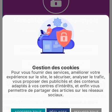
Formalités - Police municipale
Les documents sont téléchargeables sur la page "Police
municipale"
Occupation espace public (déménagement)
Formulaire "Tranquilité vacances"
Gestion des cookies
Pour vous fournir des services, améliorer votre
expérience sur le site, le sécuriser, analyser le trafic,
Vos démarches auprès de l'Etat
vous proposer des publicités et des contenus
adaptés à vos centres d'intérêts, et enfin vous
permettre de partager des articles sur les réseaux
sociaux.
Vous trouverez ci-dessous, les informations relatives à l’ensemble des
formalités administratives de l’Etat.
Comme indiqué, la mairie
d’Yffiniac ne fait ni carte d’identité ni passeport.