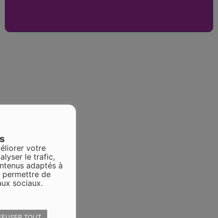
es
éliorer votre
alyser le trafic,
ontenus adaptés à
s permettre de
aux sociaux.
EFUSER TOUT