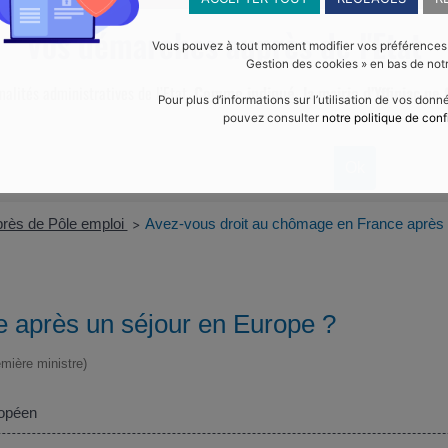
Vos démarches auprès de l'Etat
Vous pouvez à tout moment modifier vos préférences en
Gestion des cookies » en bas de notr
malités administratives de l’Etat.
Comme indiqué, la mairie d’Yffiniac ne f
Pour plus d’informations sur l’utilisation de vos don
pouvez consulter
notre politique de conf
rès de Pôle emploi
Avez-vous droit au chômage en France après 
>
 après un séjour en Europe ?
emière ministre)
ropéen