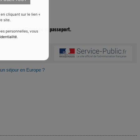
 cliquant sur le lien «
e site.
ait ni carte d’identité ni passeport.
nées personnelles, vous
identialité
.
un séjour en Europe ?