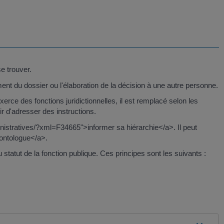
se trouver.
tement du dossier ou l'élaboration de la décision à une autre personne.
l exerce des fonctions juridictionnelles, il est remplacé selon les
ir d'adresser des instructions.
ministratives/?xml=F34665">informer sa hiérarchie</a>. Il peut
éontologue</a>.
statut de la fonction publique. Ces principes sont les suivants :