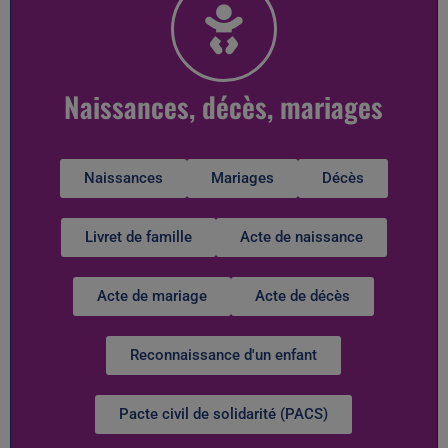
Naissances, décès, mariages
Naissances
Mariages
Décès
Livret de famille
Acte de naissance
Acte de mariage
Acte de décès
Reconnaissance d'un enfant
Pacte civil de solidarité (PACS)