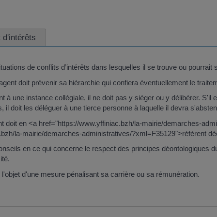
 d'intérêts
uations de conflits d’intérêts dans lesquelles il se trouve ou pourrait 
, l'agent doit prévenir sa hiérarchie qui confiera éventuellement le trai
tient à une instance collégiale, il ne doit pas y siéger ou y délibérer. S'i
 il doit les déléguer à une tierce personne à laquelle il devra s'absten
'agent doit en <a href="https://www.yffiniac.bzh/la-mairie/demarches-ad
iac.bzh/la-mairie/demarches-administratives/?xml=F35129">référent d
nseils en ce qui concerne le respect des principes déontologiques du 
ité.
ire l'objet d'une mesure pénalisant sa carrière ou sa rémunération.