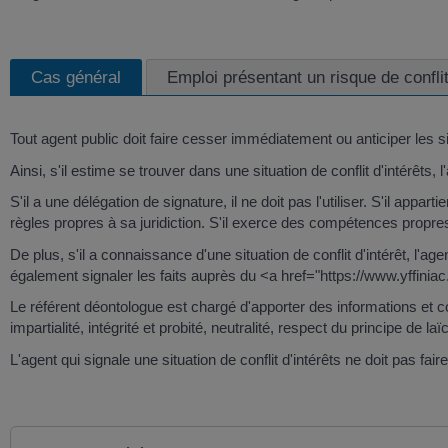
Cas général
Emploi présentant un risque de conflit
Tout agent public doit faire cesser immédiatement ou anticiper les sit
Ainsi, s'il estime se trouver dans une situation de conflit d'intérêts
S'il a une délégation de signature, il ne doit pas l'utiliser. S'il appar
règles propres à sa juridiction. S'il exerce des compétences propres,
De plus, s'il a connaissance d'une situation de conflit d'intérêt, l
également signaler les faits auprès du <a href="https://www.yffin
Le référent déontologue est chargé d'apporter des informations et co
impartialité, intégrité et probité, neutralité, respect du principe de laïc
L'agent qui signale une situation de conflit d'intérêts ne doit pas fa