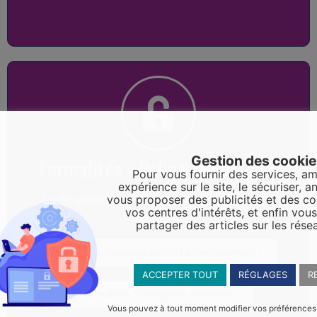
Gestion des cooki
Formalités - Police municipale
Pour vous fournir des services, am
expérience sur le site, le sécuriser, an
Les documents sont téléchargeables sur la page "Police
vous proposer des publicités et des c
vos centres d'intérêts, et enfin vou
municipale"
partager des articles sur les rése
Occupation espace public (déménagement)
ACCEPTER TOUT
RÉGLAGES
R
Formulaire "Tranquilité vacances"
Vous pouvez à tout moment modifier vos préférences en