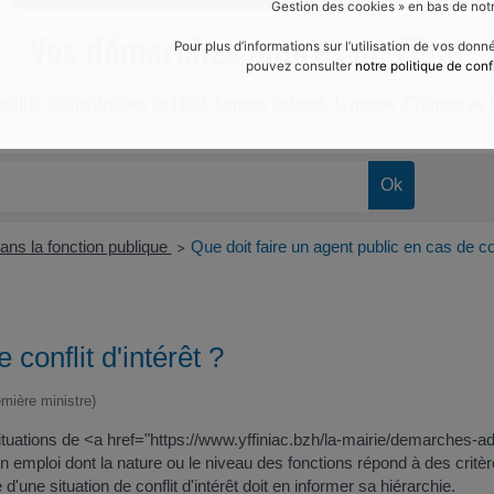
Gestion des cookies » en bas de notr
Vos démarches auprès de l'Etat
Pour plus d’informations sur l’utilisation de vos don
pouvez consulter
notre politique de conf
malités administratives de l’Etat.
Comme indiqué, la mairie d’Yffiniac ne f
dans la fonction publique
Que doit faire un agent public en cas de conf
>
 conflit d'intérêt ?
emière ministre)
situations de <a href="https://www.yffiniac.bzh/la-mairie/demarches-
un emploi dont la nature ou le niveau des fonctions répond à des critèr
'une situation de conflit d'intérêt doit en informer sa hiérarchie.