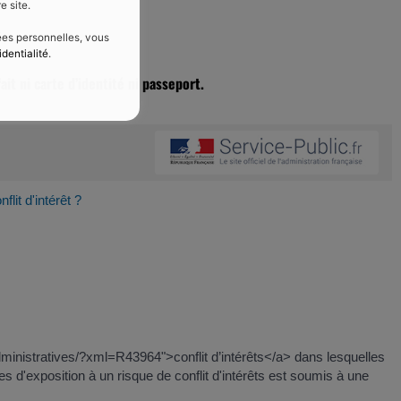
e site.
nées personnelles, vous
identialité
.
ait ni carte d’identité ni passeport.
lit d'intérêt ?
administratives/?xml=R43964">conflit d’intérêts</a> dans lesquelles
es d'exposition à un risque de conflit d'intérêts est soumis à une