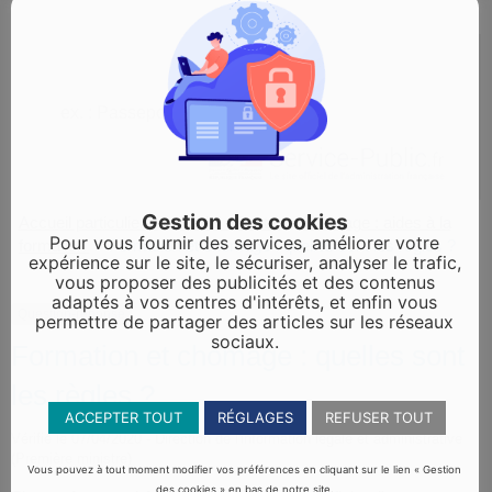
Gestion des cookies
Accueil particuliers
Social - Santé
Chômage : aides à la
>
>
Pour vous fournir des services, améliorer votre
formation
Formation et chômage : quelles sont les règles ?
>
expérience sur le site, le sécuriser, analyser le trafic,
vous proposer des publicités et des contenus
adaptés à vos centres d'intérêts, et enfin vous
Question-réponse
permettre de partager des articles sur les réseaux
sociaux.
Formation et chômage : quelles sont
les règles ?
ACCEPTER TOUT
RÉGLAGES
REFUSER TOUT
Vérifié le 07/04/2020 - Direction de l'information légale et administrative
(Première ministre)
Vous pouvez à tout moment modifier vos préférences en cliquant sur le lien « Gestion
des cookies » en bas de notre site.