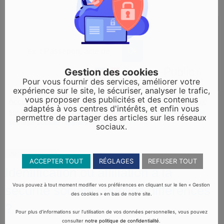
Gestion des cookies
Pour vous fournir des services, améliorer votre
expérience sur le site, le sécuriser, analyser le trafic,
vous proposer des publicités et des contenus
Accueil particuliers
Social - Santé
Affiliation à la sécurité
>
>
adaptés à vos centres d'intérêts, et enfin vous
sociale (assurance maladie)
Identification ou affiliation à la
>
permettre de partager des articles sur les réseaux
sécurité sociale : quelles différences ?
sociaux.
Question-réponse
ACCEPTER TOUT
RÉGLAGES
REFUSER TOUT
Identification ou affiliation à la
Vous pouvez à tout moment modifier vos préférences en cliquant sur le lien « Gestion
sécurité sociale : quelles différences
des cookies » en bas de notre site.
?
Pour plus d’informations sur l’utilisation de vos données personnelles, vous pouvez
consulter
notre politique de confidentialité
.