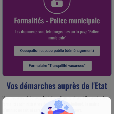
Formalités - Police municipale
Les documents sont téléchargeables sur la page "Police
municipale"
Occupation espace public (déménagement)
Formulaire "Tranquilité vacances"
Vos démarches auprès de l'Etat
Vous trouverez ci-dessous, les informations relatives à l’ensemble des
formalités administratives de l’Etat.
Comme indiqué, la mairie
d’Yffiniac ne fait ni carte d’identité ni passeport.