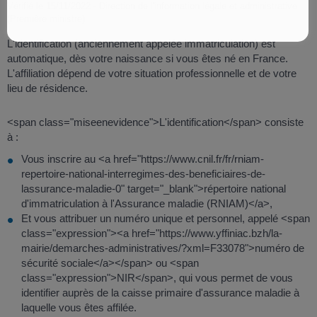
Vérifié le 15/11/2022 - Direction de l'information légale et administrative
(Première ministre)
L'identification (anciennement appelée immatriculation) est
automatique, dès votre naissance si vous êtes né en France.
L'affiliation dépend de votre situation professionnelle et de votre
lieu de résidence.
<span class="miseenevidence">L'identification</span> consiste
à :
Vous inscrire au <a href="https://www.cnil.fr/fr/rniam-
repertoire-national-interregimes-des-beneficiaires-de-
lassurance-maladie-0" target="_blank">répertoire national
d'immatriculation à l'Assurance maladie (RNIAM)</a>,
Et vous attribuer un numéro unique et personnel, appelé <span
class="expression"><a href="https://www.yffiniac.bzh/la-
mairie/demarches-administratives/?xml=F33078">numéro de
sécurité sociale</a></span> ou <span
class="expression">NIR</span>, qui vous permet de vous
identifier auprès de la caisse primaire d'assurance maladie à
laquelle vous êtes affilée.