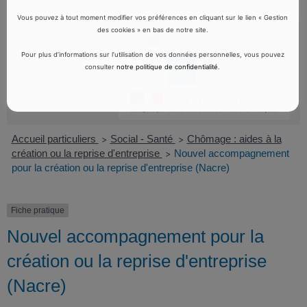
Vous pouvez à tout moment modifier vos préférences en cliquant sur le lien « Gestion
des cookies » en bas de notre site.
Pour plus d’informations sur l’utilisation de vos données personnelles, vous pouvez
consulter
notre politique de confidentialité
.
Accueil particuliers
Social - Santé
Chômage : aides à la
>
>
création ou la reprise d'entreprise
Nouvel accompagnement
>
pour la création ou la reprise d'entreprise (Nacre)
Fiche pratique
Nouvel accompagnement pour la
création ou la reprise d'entreprise
(Nacre)