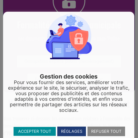
Formalités - Police municipale
Les documents sont téléchargeables sur la page "Police
municipale"
Occupation espace public (déménagement)
Gestion des cookies
Formulaire "Tranquilité vacances"
Pour vous fournir des services, améliorer votre
expérience sur le site, le sécuriser, analyser le trafic,
vous proposer des publicités et des contenus
adaptés à vos centres d'intérêts, et enfin vous
Vos démarches auprès de l'Etat
permettre de partager des articles sur les réseaux
sociaux.
Vous trouverez ci-dessous, les informations relatives à l’ensemble des
formalités administratives de l’Etat.
Comme indiqué, la mairie
ACCEPTER TOUT
RÉGLAGES
REFUSER TOUT
d’Yffiniac ne fait ni carte d’identité ni passeport.