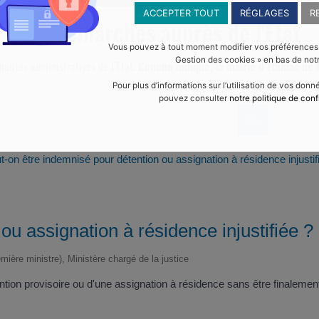
ACCEPTER TOUT
RÉGLAGES
R
Vos démarches auprès de l'Etat
Vous pouvez à tout moment modifier vos préférences en
Gestion des cookies » en bas de notr
malités administratives de l’Etat.
Comme indiqué, la mairie d’Yffiniac ne f
Pour plus d’informations sur l’utilisation de vos don
pouvez consulter
notre politique de conf
t-on être indemnisé pour détention ou assignation à résidence injustif
ou assignation à résidence injustifiée ?
emière ministre), Ministère chargé de la justice
tention provisoire ou d'une assignation à résidence sans être finalem