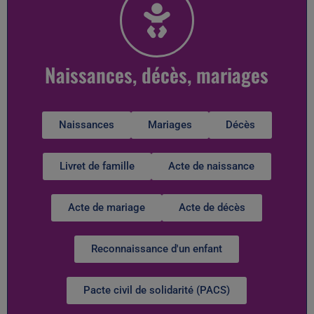
Naissances, décès, mariages
Naissances
Mariages
Décès
Livret de famille
Acte de naissance
Acte de mariage
Acte de décès
Reconnaissance d'un enfant
Pacte civil de solidarité (PACS)