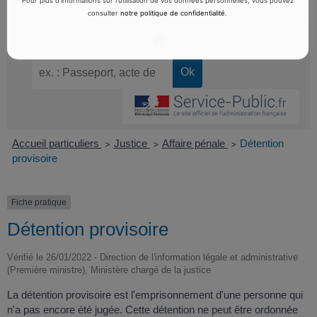
Pour plus d’informations sur l’utilisation de vos données personnelles, vous pouvez
consulter
notre politique de confidentialité
.
Accueil particuliers
Justice
Affaire pénale
Détention
>
>
>
provisoire
Fiche pratique
Détention provisoire
Vérifié le 26/01/2022 - Direction de l'information légale et administrative
(Première ministre), Ministère chargé de la justice
La détention provisoire est l'emprisonnement d'une personne qui
n'a pas encore été jugée. Cette détention ne peut être ordonnée