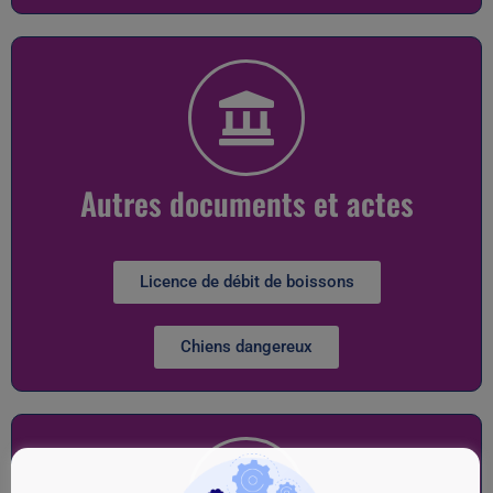
Autres documents et actes
Licence de débit de boissons
Chiens dangereux