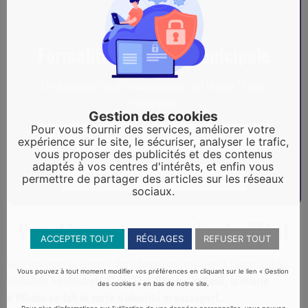
Formalités - Police municipale
Les documents sont téléchargeables sur la page "Police
municipale"
Gestion des cookies
Pour vous fournir des services, améliorer votre
Occupation espace public (déménagement)
expérience sur le site, le sécuriser, analyser le trafic,
vous proposer des publicités et des contenus
adaptés à vos centres d'intérêts, et enfin vous
Formulaire "Tranquilité vacances"
permettre de partager des articles sur les réseaux
sociaux.
Vos démarches auprès de l'Etat
ACCEPTER TOUT
RÉGLAGES
REFUSER TOUT
Vous trouverez ci-dessous, les informations relatives à l’ensemble des
Vous pouvez à tout moment modifier vos préférences en cliquant sur le lien « Gestion
formalités administratives de l’Etat.
Comme indiqué, la mairie
des cookies » en bas de notre site.
d’Yffiniac ne fait ni carte d’identité ni passeport.