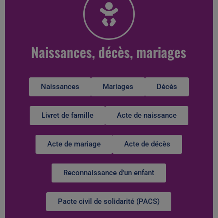
Naissances, décès, mariages
Naissances
Mariages
Décès
Livret de famille
Acte de naissance
Acte de mariage
Acte de décès
Reconnaissance d'un enfant
Pacte civil de solidarité (PACS)