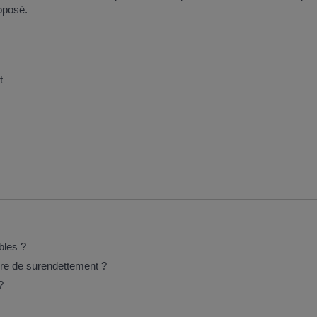
oposé.
t
bles ?
re de surendettement ?
?