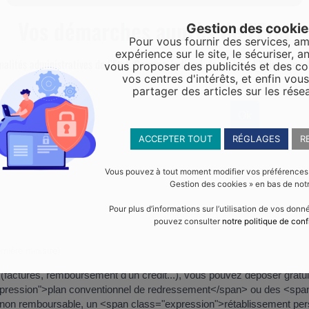
Vos démarches auprès de l'Etat
Gestion des cooki
Pour vous fournir des services, am
expérience sur le site, le sécuriser, an
malités administratives de l’Etat.
Comme indiqué, la mairie d’Yffiniac ne f
vous proposer des publicités et des c
vos centres d'intérêts, et enfin vou
partager des articles sur les rése
ACCEPTER TOUT
RÉGLAGES
R
ttement
Vous pouvez à tout moment modifier vos préférences en
Gestion des cookies » en bas de notr
Pour plus d’informations sur l’utilisation de vos don
pouvez consulter
notre politique de conf
emière ministre)
s (factures, remboursement d'un crédit...), vous pouvez déposer gratu
"expression">plan conventionnel de redressement</span> ou des <
 est non remboursable, un <span class="expression">rétablissement 