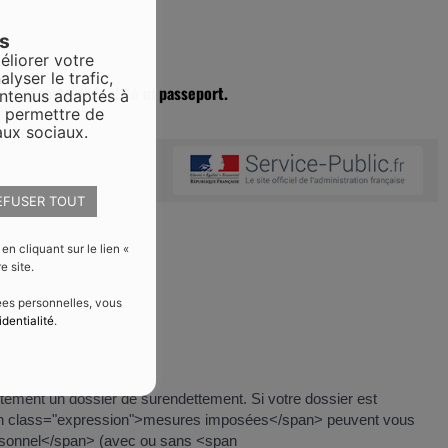
es
éliorer votre
alyser le trafic,
ait ni carte d’identité ni passeport.
ontenus adaptés à
s permettre de
aux sociaux.
EFUSER TOUT
 cliquant sur le lien «
e site.
nées personnelles, vous
identialité
.
itement un dossier de surendettement. Si votre dossier est
span class="expression">mesures imposées</span> peuvent vous
personnel</span> (avec ou sans <span