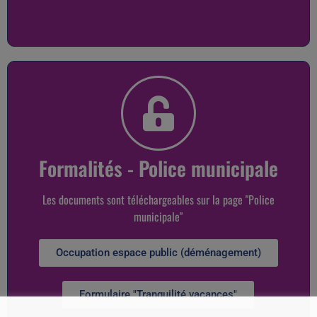
Formalités - Police municipale
Les documents sont téléchargeables sur la page "Police
municipale"
Occupation espace public (déménagement)
Formulaire "Tranquilité vacances"