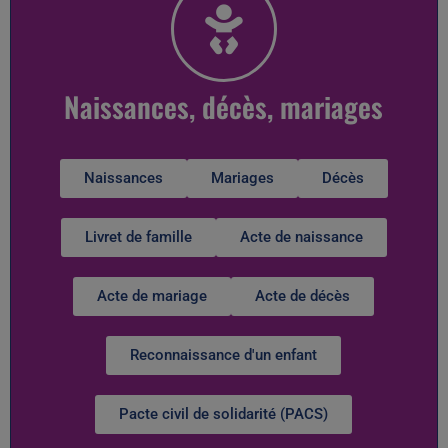
Naissances, décès, mariages
Naissances
Mariages
Décès
Livret de famille
Acte de naissance
Acte de mariage
Acte de décès
Reconnaissance d'un enfant
Pacte civil de solidarité (PACS)