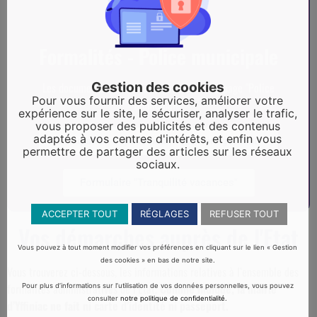
Formalités - Police municipale
Gestion des cookies
Les documents sont téléchargeables sur la page "Police
Pour vous fournir des services, améliorer votre
municipale"
expérience sur le site, le sécuriser, analyser le trafic,
vous proposer des publicités et des contenus
adaptés à vos centres d'intérêts, et enfin vous
Occupation espace public (déménagement)
permettre de partager des articles sur les réseaux
sociaux.
Formulaire "Tranquilité vacances"
ACCEPTER TOUT
RÉGLAGES
REFUSER TOUT
Vos démarches auprès de l'Etat
Vous pouvez à tout moment modifier vos préférences en cliquant sur le lien « Gestion
des cookies » en bas de notre site.
Vous trouverez ci-dessous, les informations relatives à l’ensemble des
formalités administratives de l’Etat.
Comme indiqué, la mairie
Pour plus d’informations sur l’utilisation de vos données personnelles, vous pouvez
consulter
notre politique de confidentialité
.
d’Yffiniac ne fait ni carte d’identité ni passeport.