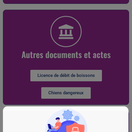
Autres documents et actes
Licence de débit de boissons
Chiens dangereux