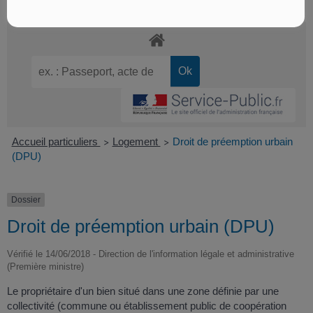
Accueil particuliers
Logement
Droit de préemption urbain
>
>
(DPU)
Dossier
Droit de préemption urbain (DPU)
Vérifié le 14/06/2018 - Direction de l'information légale et administrative
(Première ministre)
Le propriétaire d'un bien situé dans une zone définie par une
collectivité (commune ou établissement public de coopération