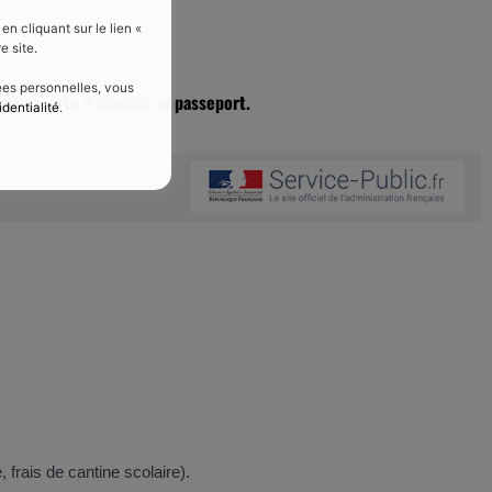
 cliquant sur le lien «
e site.
nées personnelles, vous
ait ni carte d’identité ni passeport.
identialité
.
frais de cantine scolaire).