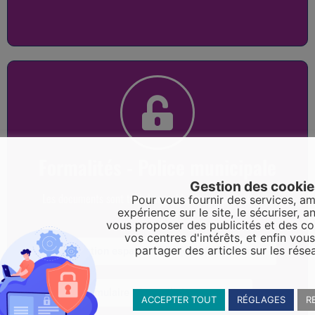
Formalités - Police municipale
Gestion des cooki
Les documents sont téléchargeables sur la page "Police
Pour vous fournir des services, am
expérience sur le site, le sécuriser, an
municipale"
vous proposer des publicités et des c
vos centres d'intérêts, et enfin vou
partager des articles sur les rése
Occupation espace public (déménagement)
Formulaire "Tranquilité vacances"
ACCEPTER TOUT
RÉGLAGES
R