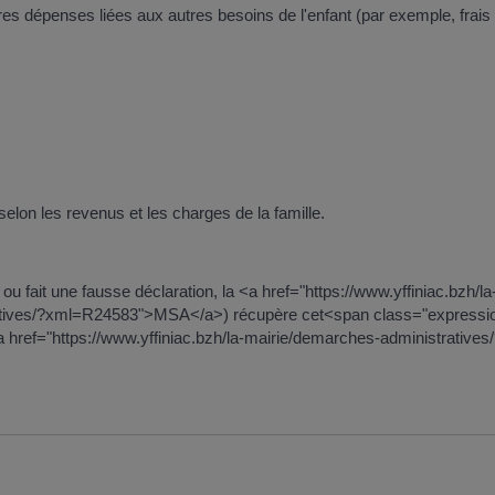
s dépenses liées aux autres besoins de l'enfant (par exemple, frais d
lon les revenus et les charges de la famille.
dé ou fait une fausse déclaration, la <a href="https://www.yffiniac.b
ratives/?xml=R24583">MSA</a>) récupère cet<span class="expression"
href="https://www.yffiniac.bzh/la-mairie/demarches-administrativ