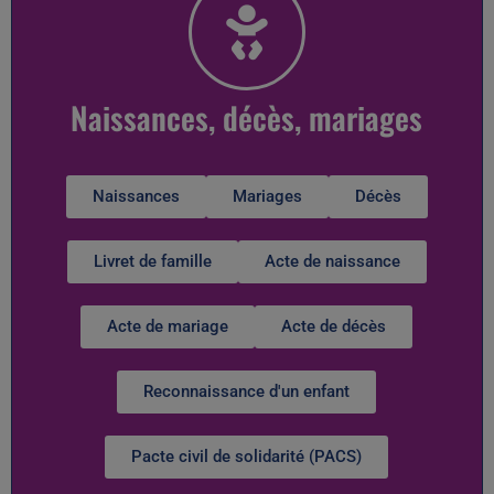
Naissances, décès, mariages
Naissances
Mariages
Décès
Livret de famille
Acte de naissance
Acte de mariage
Acte de décès
Reconnaissance d'un enfant
Pacte civil de solidarité (PACS)