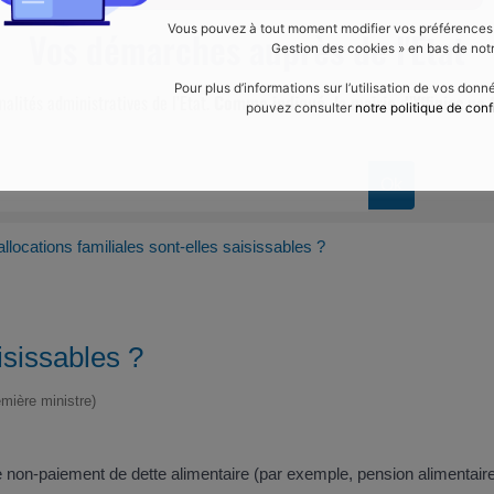
Vous pouvez à tout moment modifier vos préférences en
Vos démarches auprès de l'Etat
Gestion des cookies » en bas de notr
Pour plus d’informations sur l’utilisation de vos don
malités administratives de l’Etat.
Comme indiqué, la mairie d’Yffiniac ne f
pouvez consulter
notre politique de conf
llocations familiales sont-elles saisissables ?
isissables ?
emière ministre)
 non-paiement de dette alimentaire (par exemple, pension alimentaire, 