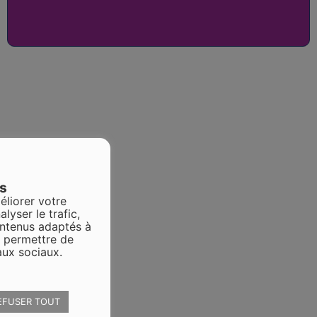
es
éliorer votre
alyser le trafic,
ontenus adaptés à
s permettre de
aux sociaux.
EFUSER TOUT