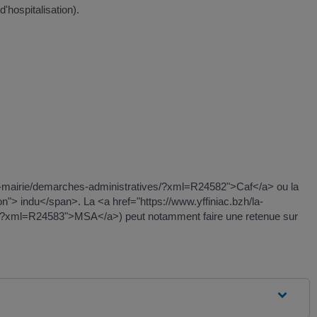
'hospitalisation).
zh/la-mairie/demarches-administratives/?xml=R24582">Caf</a> ou la
> indu</span>. La <a href="https://www.yffiniac.bzh/la-
es/?xml=R24583">MSA</a>) peut notamment faire une retenue sur