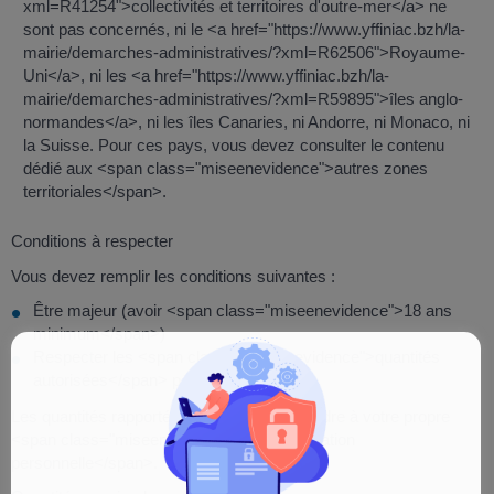
xml=R41254">collectivités et territoires d'outre-mer</a> ne
sont pas concernés, ni le <a href="https://www.yffiniac.bzh/la-
mairie/demarches-administratives/?xml=R62506">Royaume-
Uni</a>, ni les <a href="https://www.yffiniac.bzh/la-
mairie/demarches-administratives/?xml=R59895">îles anglo-
normandes</a>, ni les îles Canaries, ni Andorre, ni Monaco, ni
la Suisse. Pour ces pays, vous devez consulter le contenu
dédié aux <span class="miseenevidence">autres zones
territoriales</span>.
Conditions à respecter
Vous devez remplir les conditions suivantes :
Être majeur (avoir <span class="miseenevidence">18 ans
minimum</span>)
Respecter les <span class="miseenevidence">quantités
autorisées</span> par personne
Les quantités rapportées doivent correspondre à votre propre
<span class="miseenevidence">consommation
personnelle</span>.