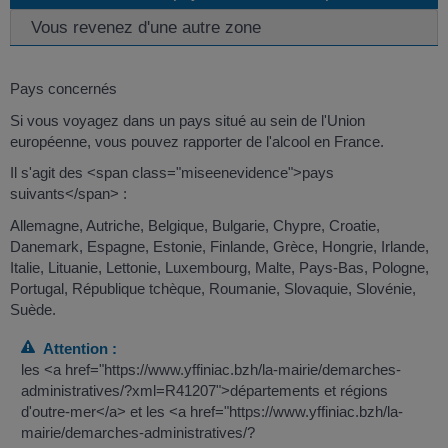
Vous revenez d'une autre zone
Pays concernés
Si vous voyagez dans un pays situé au sein de l'Union
européenne, vous pouvez rapporter de l'alcool en France.
Il s'agit des <span class="miseenevidence">pays
suivants</span> :
Allemagne, Autriche, Belgique, Bulgarie, Chypre, Croatie,
Danemark, Espagne, Estonie, Finlande, Grèce, Hongrie, Irlande,
Italie, Lituanie, Lettonie, Luxembourg, Malte, Pays-Bas, Pologne,
Portugal, République tchèque, Roumanie, Slovaquie, Slovénie,
Suède.
Attention :
les <a href="https://www.yffiniac.bzh/la-mairie/demarches-
administratives/?xml=R41207">départements et régions
d'outre-mer</a> et les <a href="https://www.yffiniac.bzh/la-
mairie/demarches-administratives/?