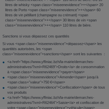
litres de whisky <span class="miseenevidence">+</span> 20
litres de Porto <span class="miseenevidence">+</span> 60
litres de vin pétillant (champagne ou crémant) <span
class="miseenevidence">+</span> 30 litres de vin <span
class="miseenevidence">+</span> 110 litres de bière.
Sanctions si vous dépassez ces quantités
Si vous <span class="miseenevidence">dépassez</span> les
quantités autorisées, les <span
class="miseenevidence">sanctions</span> sont les suivantes :
<a href="https://www.yffiniac.bzh/la-mairie/demarches-
administratives/?xml=R62469">Droits</a> de consommation
à <span class="miseenevidence">payer</span>
<span class="miseenevidence">Amende</span> jusqu'à
<span class="valeur">750 €</span>
<span class="miseenevidence">Confiscation</span> de tous
vos produits
<a href="https://www.yffiniac.bzh/la-mairie/demarches-
administratives/?xml=R62464">Saisie</a> et confiscation de
votre <span class="miseenevidence">véhicule</span>