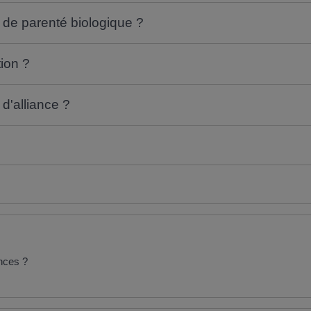
n de parenté biologique ?
tion ?
 d'alliance ?
ences ?