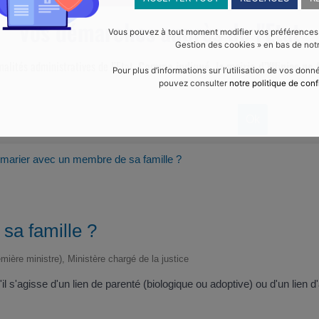
Vos démarches auprès de l'Etat
Vous pouvez à tout moment modifier vos préférences en
Gestion des cookies » en bas de notr
malités administratives de l’Etat.
Comme indiqué, la mairie d’Yffiniac ne f
Pour plus d’informations sur l’utilisation de vos don
pouvez consulter
notre politique de conf
 marier avec un membre de sa famille ?
sa famille ?
emière ministre), Ministère chargé de la justice
il s'agisse d'un lien de parenté (biologique ou adoptive) ou d'un lien d