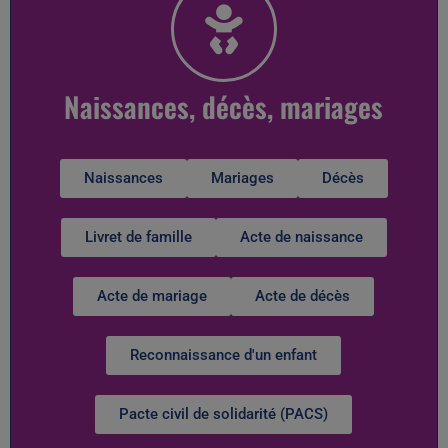
Naissances, décès, mariages
Naissances
Mariages
Décès
Livret de famille
Acte de naissance
Acte de mariage
Acte de décès
Reconnaissance d'un enfant
Pacte civil de solidarité (PACS)