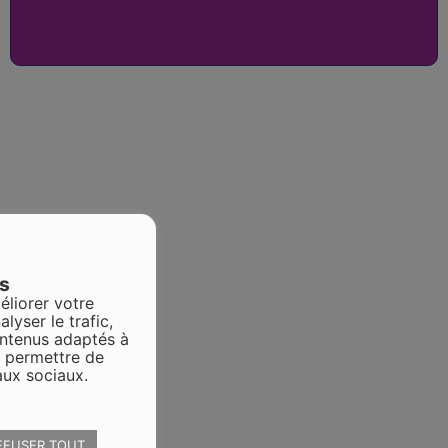
es
éliorer votre
alyser le trafic,
ontenus adaptés à
s permettre de
aux sociaux.
EFUSER TOUT