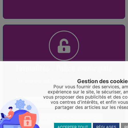
Formalités - Police municipale
Les documents sont téléchargeables sur la page "Police
Gestion des cooki
Pour vous fournir des services, am
municipale"
expérience sur le site, le sécuriser, an
vous proposer des publicités et des c
vos centres d'intérêts, et enfin vou
Occupation espace public (déménagement)
partager des articles sur les rése
Formulaire "Tranquilité vacances"
ACCEPTER TOUT
RÉGLAGES
R