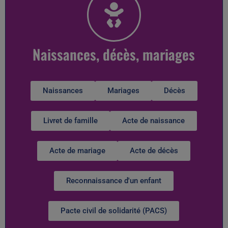
Naissances, décès, mariages
Naissances
Mariages
Décès
Livret de famille
Acte de naissance
Acte de mariage
Acte de décès
Reconnaissance d'un enfant
Pacte civil de solidarité (PACS)