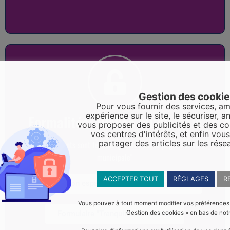
Gestion des cooki
Pour vous fournir des services, am
expérience sur le site, le sécuriser, an
Formalités - Police municipale
vous proposer des publicités et des c
vos centres d'intérêts, et enfin vou
partager des articles sur les rése
Les documents sont téléchargeables sur la page "Police
municipale"
ACCEPTER TOUT
RÉGLAGES
R
Occupation espace public (déménagement)
Vous pouvez à tout moment modifier vos préférences en
Formulaire "Tranquilité vacances"
Gestion des cookies » en bas de notr