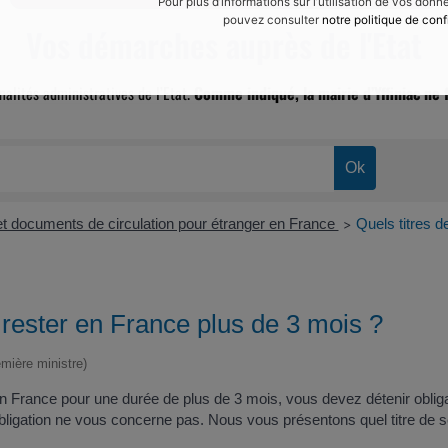
Pour plus d’informations sur l’utilisation de vos don
pouvez consulter
notre politique de conf
Vos démarches auprès de l'Etat
malités administratives de l’Etat.
Comme indiqué, la mairie d’Yffiniac ne f
 et documents de circulation pour étranger en France
Quels titres d
>
r rester en France plus de 3 mois ?
emière ministre)
 France pour une durée de plus de 3 mois, vous devez détenir obligato
bligation ne vous concerne pas. Nous vous présentons quel titre de s