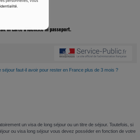
nées personnelles, vous
identialité
.
ait ni carte d’identité ni passeport.
e séjour faut-il avoir pour rester en France plus de 3 mois ?
irement un visa de long séjour ou un titre de séjour. Toutefois, si
éjour ou visa long séjour vous devez posséder en fonction de votre