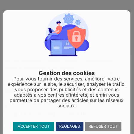
Accueil particuliers
Argent - Impôts - Consommation
>
>
Droits de succession et de donation
Quelles sont les
>
Gestion des cookies
démarches fiscales pour une donation de bien immobilier ?
Pour vous fournir des services, améliorer votre
expérience sur le site, le sécuriser, analyser le trafic,
vous proposer des publicités et des contenus
Question-réponse
adaptés à vos centres d'intérêts, et enfin vous
permettre de partager des articles sur les réseaux
Quelles sont les démarches fiscales
sociaux.
pour une donation de bien
immobilier ?
ACCEPTER TOUT
RÉGLAGES
REFUSER TOUT