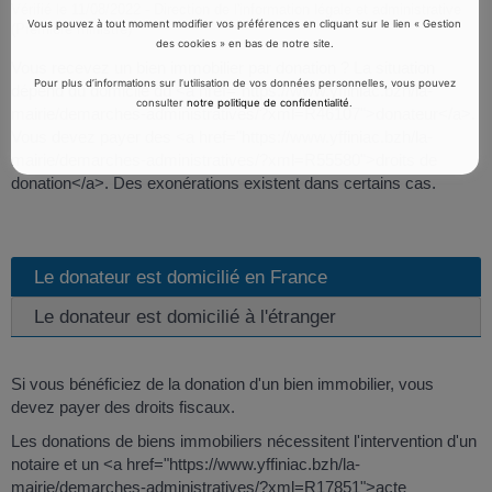
Vérifié le 11/08/2022 - Direction de l'information légale et administrative
Vous pouvez à tout moment modifier vos préférences en cliquant sur le lien « Gestion
(Première ministre)
des cookies » en bas de notre site.
Vous recevez un bien immobilier par donation ? La situation
Pour plus d’informations sur l’utilisation de vos données personnelles, vous pouvez
dépend du domicile du <a href="https://www.yffiniac.bzh/la-
consulter
notre politique de confidentialité
.
mairie/demarches-administratives/?xml=R46107">donateur</a>.
Vous devez payer des <a href="https://www.yffiniac.bzh/la-
mairie/demarches-administratives/?xml=R55580">droits de
donation</a>. Des exonérations existent dans certains cas.
Le donateur est domicilié en France
Le donateur est domicilié à l'étranger
Si vous bénéficiez de la donation d'un bien immobilier, vous
devez payer des droits fiscaux.
Les donations de biens immobiliers nécessitent l'intervention d'un
notaire et un <a href="https://www.yffiniac.bzh/la-
mairie/demarches-administratives/?xml=R17851">acte