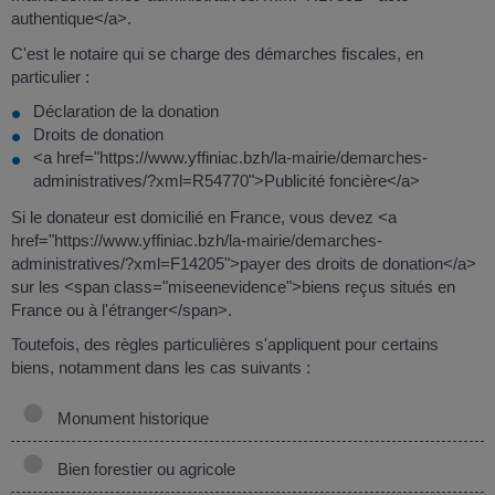
authentique</a>.
C'est le notaire qui se charge des démarches fiscales, en
particulier :
Déclaration de la donation
Droits de donation
<a href="https://www.yffiniac.bzh/la-mairie/demarches-
administratives/?xml=R54770">Publicité foncière</a>
Si le donateur est domicilié en France, vous devez <a
href="https://www.yffiniac.bzh/la-mairie/demarches-
administratives/?xml=F14205">payer des droits de donation</a>
sur les <span class="miseenevidence">biens reçus situés en
France ou à l'étranger</span>.
Toutefois, des règles particulières s'appliquent pour certains
biens, notamment dans les cas suivants :
Monument historique
Bien forestier ou agricole