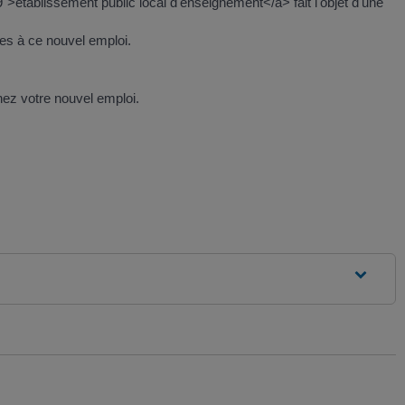
>établissement public local d'enseignement</a> fait l'objet d'une
ces à ce nouvel emploi.
nez votre nouvel emploi.