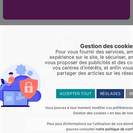
Gestion des cooki
Pour vous fournir des services, am
expérience sur le site, le sécuriser, an
vous proposer des publicités et des c
Formalités - Police municipale
vos centres d'intérêts, et enfin vou
partager des articles sur les rése
Les documents sont téléchargeables sur la page "Police
municipale"
ACCEPTER TOUT
RÉGLAGES
R
Occupation espace public (déménagement)
Vous pouvez à tout moment modifier vos préférences en
Gestion des cookies » en bas de notr
Formulaire "Tranquilité vacances"
Pour plus d’informations sur l’utilisation de vos don
pouvez consulter
notre politique de conf