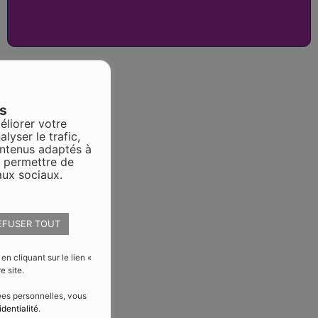
es
éliorer votre
alyser le trafic,
ontenus adaptés à
s permettre de
aux sociaux.
EFUSER TOUT
 cliquant sur le lien «
e site.
nées personnelles, vous
identialité
.