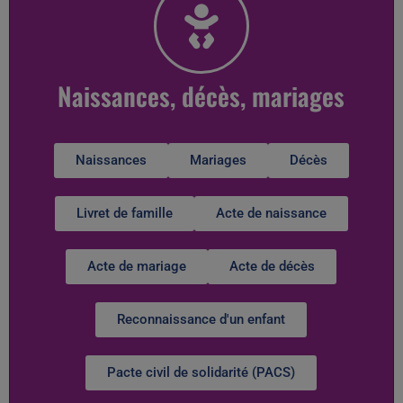
Naissances, décès, mariages
Naissances
Mariages
Décès
Livret de famille
Acte de naissance
Acte de mariage
Acte de décès
Reconnaissance d'un enfant
Pacte civil de solidarité (PACS)