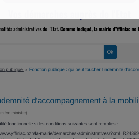
Vos démarches auprès de l'Etat
malités administratives de l’Etat.
Comme indiqué, la mairie d’Yffiniac ne f
ion publique
Fonction publique : qui peut toucher l'indemnité d'acc
>
'indemnité d'accompagnement à la mobilit
emière ministre)
 fonctionnelle si les conditions suivantes sont remplies :
://www.yffiniac.bzh/la-mairie/demarches-administratives/?xml=R24389