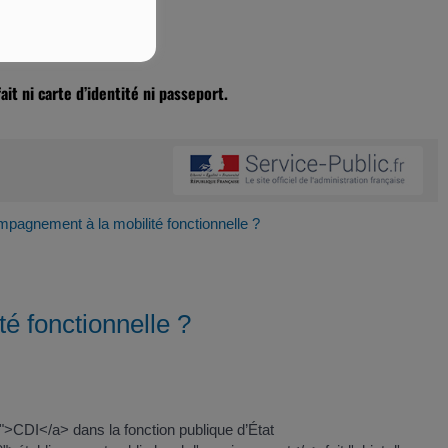
ait ni carte d’identité ni passeport.
ompagnement à la mobilité fonctionnelle ?
é fonctionnelle ?
">CDI</a> dans la fonction publique d’État