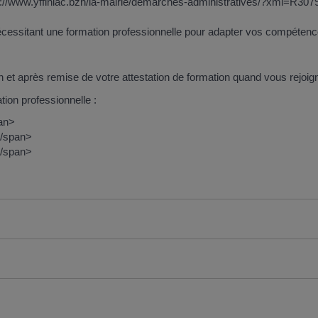
ps://www.yffiniac.bzh/la-mairie/demarches-administratives/?xml=R3079"
oi nécessitant une formation professionnelle pour adapter vos compéten
on et après remise de votre attestation de formation quand vous rejoig
ion professionnelle :
pan>
</span>
</span>