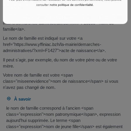
consulter
notre politique de confidentialité
.
Nom de famille
Toute personne possède un <a href="https://www.yffiniac.bzh/la-
mairie/demarches-administratives/?xml=F10505">nom de
famille</a>.
Le nom de famille est indiqué sur votre <a
href="https://www.yffiniac.bzh/la-mairie/demarches-
administratives/?xml=F1427">acte de naissance</a>.
Il peut s'agir, par exemple, du nom de votre père ou de votre
mère.
Votre nom de famille est votre <span
class="miseenevidence">nom de naissance</span> si vous
n'avez pas changé de nom.
À savoir
le nom de famille correspond à l'ancien <span
class="expression">nom patronymique</span>, expression
aujourd’hui supprimée. Le terme <span
class="expression">nom de jeune fille</span> est également