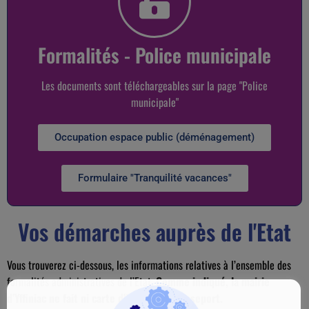
Formalités - Police municipale
Les documents sont téléchargeables sur la page "Police
municipale"
Occupation espace public (déménagement)
Formulaire "Tranquilité vacances"
Vos démarches auprès de l'Etat
Vous trouverez ci-dessous, les informations relatives à l’ensemble des
formalités administratives de l’Etat.
Comme indiqué, la mairie
d’Yffiniac ne fait ni carte d’identité ni passeport.