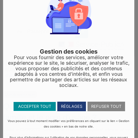
Gestion des cookies
Pour vous fournir des services, améliorer votre
expérience sur le site, le sécuriser, analyser le trafic,
Accueil particuliers
Papiers - Citoyenneté - Élections
Nom
>
>
vous proposer des publicités et des contenus
et prénom
Quelle différence entre le nom de famille et le nom
>
adaptés à vos centres d'intérêts, et enfin vous
d'usage ?
permettre de partager des articles sur les réseaux
sociaux.
Question-réponse
Quelle différence entre le nom de
ACCEPTER TOUT
RÉGLAGES
REFUSER TOUT
famille et le nom d'usage ?
Vous pouvez à tout moment modifier vos préférences en cliquant sur le lien « Gestion
des cookies » en bas de notre site.
Vérifié le 01/06/2023 - Direction de l'information légale et administrative
(Première ministre)
Pour plus d’informations sur l’utilisation de vos données personnelles, vous pouvez