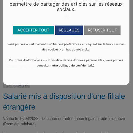
permettre de partager des articles sur les réseaux
sociaux.
ACCEPTER TOUT
RÉGLAGES
REFUSER TOUT
Vous pouvez à tout moment modifier vos préférences en cliquant sur le lien « Gestion
des cookies » en bas de notre site.
Accueil particuliers
Étranger - Europe
Vivre à l'étranger
>
>
>
Pour plus d’informations sur l’utilisation de vos données personnelles, vous pouvez
consulter
notre politique de confidentialité
.
Salarié mis à disposition d'une filiale étrangère
Fiche pratique
Salarié mis à disposition d'une filiale
étrangère
Vérifié le 16/08/2022 - Direction de l'information légale et administrative
(Première ministre)