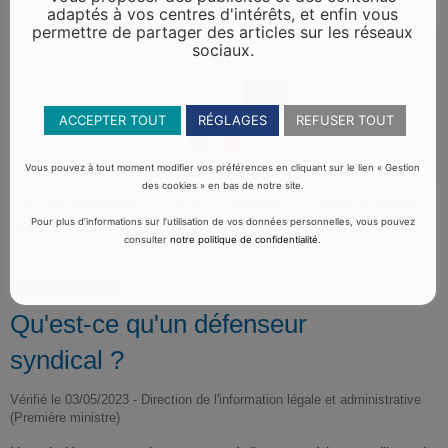
adaptés à vos centres d'intérêts, et enfin vous
permettre de partager des articles sur les réseaux
sociaux.
ACCEPTER TOUT
RÉGLAGES
REFUSER TOUT
Vous pouvez à tout moment modifier vos préférences en cliquant sur le lien « Gestion
des cookies » en bas de notre site.
Accueil particuliers
Travail - Formation
Conflits du travail
>
>
dans le secteur privé
Qu'est-ce qu'un défenseur syndical ?
Pour plus d’informations sur l’utilisation de vos données personnelles, vous pouvez
>
consulter
notre politique de confidentialité
.
Question-réponse
Qu'est-ce qu'un défenseur
syndical ?
Vérifié le 03/05/2023 - Direction de l'information légale et administrative
(Première ministre)