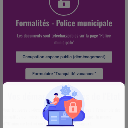
Formalités - Police municipale
Les documents sont téléchargeables sur la page "Police
municipale"
Occupation espace public (déménagement)
Formulaire "Tranquilité vacances"
Vos démarches auprès de l'Etat
Vous trouverez ci-dessous, les informations relatives à l’ensemble des
formalités administratives de l’Etat.
Comme indiqué, la mairie
d’Yffiniac ne fait ni carte d’identité ni passeport.