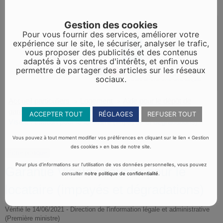
Gestion des cookies
Pour vous fournir des services, améliorer votre
expérience sur le site, le sécuriser, analyser le trafic,
vous proposer des publicités et des contenus
adaptés à vos centres d'intérêts, et enfin vous
permettre de partager des articles sur les réseaux
sociaux.
Accueil particuliers
Logement
Aide pour le dépôt de
>
>
garantie ou la caution d'un logement en location
Garantie
>
ACCEPTER TOUT
RÉGLAGES
REFUSER TOUT
Visale : caution pour le locataire (impayés et dégradations)
Vous pouvez à tout moment modifier vos préférences en cliquant sur le lien « Gestion
des cookies » en bas de notre site.
Fiche pratique
Pour plus d’informations sur l’utilisation de vos données personnelles, vous pouvez
Garantie Visale : caution pour le
consulter
notre politique de confidentialité
.
locataire (impayés et dégradations)
Vérifié le 14/06/2021 - Direction de l'information légale et administrative
(Première ministre)