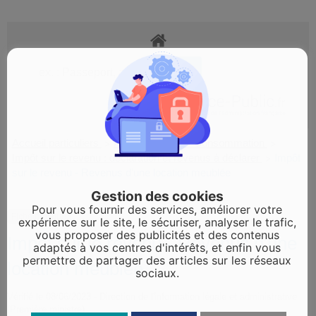
Accueil particuliers
Argent - Impôts - Consommation
>
>
Impôt sur le revenu : déclaration et revenus à déclarer
Impôt
>
sur le revenu - Revenus d'une location meublée
Gestion des cookies
Pour vous fournir des services, améliorer votre
Fiche pratique
expérience sur le site, le sécuriser, analyser le trafic,
vous proposer des publicités et des contenus
Impôt sur le revenu - Revenus d'une
adaptés à vos centres d'intérêts, et enfin vous
permettre de partager des articles sur les réseaux
location meublée
sociaux.
Vérifié le 08/06/2023 - Direction de l'information légale et administrative
(Première ministre)