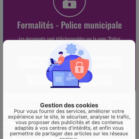
Formalités - Police municipale
Les documents sont téléchargeables sur la page "Police
municipale"
Occupation espace public (déménagement)
Formulaire "Tranquilité vacances"
Vos démarches auprès de l'Etat
Gestion des cookies
Pour vous fournir des services, améliorer votre
expérience sur le site, le sécuriser, analyser le trafic,
Vous trouverez ci-dessous, les informations relatives à l’ensemble des
vous proposer des publicités et des contenus
formalités administratives de l’Etat.
Comme indiqué, la mairie
adaptés à vos centres d'intérêts, et enfin vous
permettre de partager des articles sur les réseaux
d’Yffiniac ne fait ni carte d’identité ni passeport.