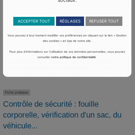
sociaux.
ACCEPTER TOUT
RÉGLAGES
REFUSER TOUT
Vous pouvez à tout moment modifier vos préférences en cliquant sur le lien « Gestion
des cookies » en bas de notre site.
Pour plus d’informations sur l’utilisation de vos données personnelles, vous pouvez
consulter
notre politique de confidentialité
.
Accueil particuliers
Papiers - Citoyenneté - Élections
>
>
Mesures contraignantes de l'administration
Contrôle de
>
sécurité : fouille corporelle, vérification d'un sac, du véhicule...
Fiche pratique
Contrôle de sécurité : fouille
corporelle, vérification d'un sac, du
véhicule...