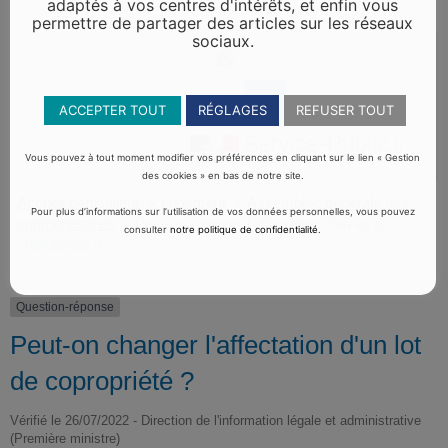
adaptés à vos centres d'intérêts, et enfin vous
permettre de partager des articles sur les réseaux
sociaux.
ACCEPTER TOUT
RÉGLAGES
REFUSER TOUT
Vous pouvez à tout moment modifier vos préférences en cliquant sur le lien « Gestion
des cookies » en bas de notre site.
Accueil particuliers
Logement
Assemblée générale des
>
>
Pour plus d’informations sur l’utilisation de vos données personnelles, vous pouvez
copropriétaires
Peut-on changer l'affectation d'un lot de
>
consulter
notre politique de confidentialité
.
copropriété ?
Question-réponse
Peut-on changer l'affectation d'un lot
de copropriété ?
Vérifié le 26/07/2022 - Direction de l'information légale et administrative
(Première ministre)