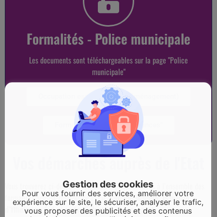
Formalités - Police municipale
Les documents sont téléchargeables sur la page "Police
municipale"
Occupation espace public (déménagement)
Formulaire "Tranquilité vacances"
Vos démarches auprès de l'Etat
Gestion des cookies
Vous trouverez ci-dessous, les informations relatives à l’ensemble des
Pour vous fournir des services, améliorer votre
formalités administratives de l’Etat.
Comme indiqué, la mairie
expérience sur le site, le sécuriser, analyser le trafic,
d’Yffiniac ne fait ni carte d’identité ni passeport.
vous proposer des publicités et des contenus