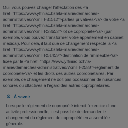
Oui, vous pouvez changer l'affectation des <a
href="https://www.yffiniac.bzh/la-mairie/demarches-
administratives/?xml=F31512">parties privatives</a> de votre <a
href="https://www.yffiniac.bzh/la-mairie/demarches-
administratives/?xml=R38693">lot de copropriété</a> (par
exemple, vous pouvez transformer votre appartement en cabinet
médical). Pour cela, il faut que ce changement respecte la <a
href="https://www.yffiniac.bzh/la-mairie/demarches-
administratives/?xml=R51499">destination de l'immeuble</a>
fixée par le <a href="https://www.yffiniac.bzh/la-
mairie/demarches-administratives/?xml=F2589">règlement de
copropriété</a> et les droits des autres copropriétaires. Par
exemple, ce changement ne doit pas occasionner de nuisances
sonores ou olfactives à l'égard des autres copropriétaires.
À savoir
Lorsque le règlement de copropriété interdit l'exercice d'une
activité professionnelle, il est possible de demander le
changement du règlement de copropriété en assemblée
générale.