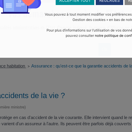
ACCEPTER TOUT
RÉGLAGES
R
Vos démarches auprès de l'Etat
Vous pouvez à tout moment modifier vos préférences en
Gestion des cookies » en bas de notr
malités administratives de l’Etat.
Comme indiqué, la mairie d’Yffiniac ne f
Pour plus d’informations sur l’utilisation de vos don
pouvez consulter
notre politique de conf
ce habitation
Assurance : qu'est-ce que la garantie accidents de la
>
ccidents de la vie ?
emière ministre)
ège en cas d'accident de la vie courante. Elle intervient quand le resp
varient d'un assureur à l'autre. Ils peuvent être parfois déjà couve