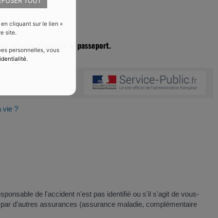
EFUSER TOUT
 cliquant sur le lien «
e site.
ait ni carte d’identité ni passeport.
nées personnelles, vous
identialité
.
 vie ?
onsable de l'accident n'est pas identifié ou s'il s'agit de vous-
rts par d'autres assurances (assurance maladie, complémentaire