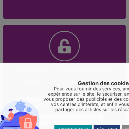
Formalités - Police municipale
Les documents sont téléchargeables sur la page "Police
Gestion des cooki
municipale"
Pour vous fournir des services, am
expérience sur le site, le sécuriser, an
vous proposer des publicités et des c
Occupation espace public (déménagement)
vos centres d'intérêts, et enfin vou
partager des articles sur les rése
Formulaire "Tranquilité vacances"