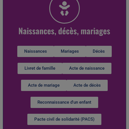
Naissances, décès, mariages
Naissances
Mariages
Décès
Livret de famille
Acte de naissance
Acte de mariage
Acte de décès
Reconnaissance d'un enfant
Pacte civil de solidarité (PACS)