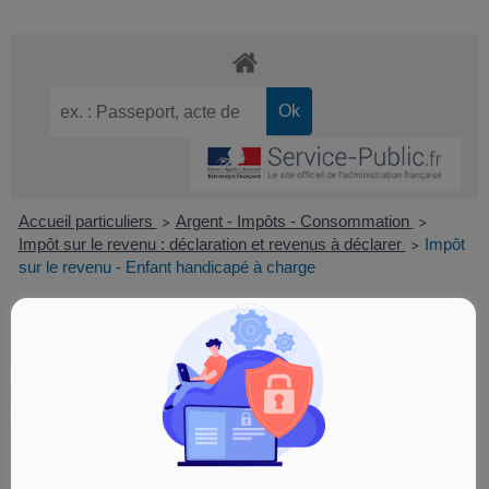
Accueil particuliers
Argent - Impôts - Consommation
>
>
Impôt sur le revenu : déclaration et revenus à déclarer
Impôt
>
sur le revenu - Enfant handicapé à charge
Fiche pratique
Impôt sur le revenu - Enfant
handicapé à charge
Vérifié le 08/06/2023 - Direction de l'information légale et administrative
(Première ministre)