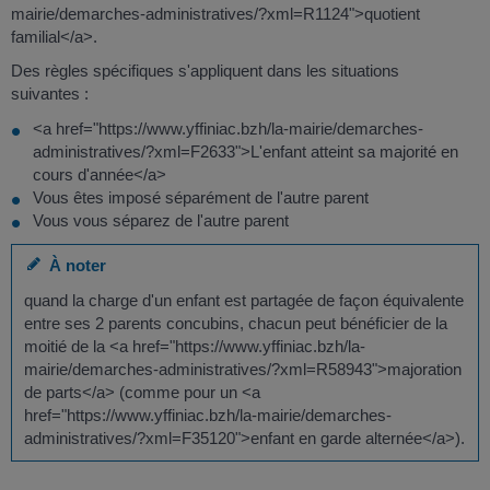
mairie/demarches-administratives/?xml=R1124">quotient
familial</a>.
Des règles spécifiques s'appliquent dans les situations
suivantes :
<a href="https://www.yffiniac.bzh/la-mairie/demarches-
administratives/?xml=F2633">L'enfant atteint sa majorité en
cours d'année</a>
Vous êtes imposé séparément de l'autre parent
Vous vous séparez de l'autre parent
À noter
quand la charge d'un enfant est partagée de façon équivalente
entre ses 2 parents concubins, chacun peut bénéficier de la
moitié de la <a href="https://www.yffiniac.bzh/la-
mairie/demarches-administratives/?xml=R58943">majoration
de parts</a> (comme pour un <a
href="https://www.yffiniac.bzh/la-mairie/demarches-
administratives/?xml=F35120">enfant en garde alternée</a>).