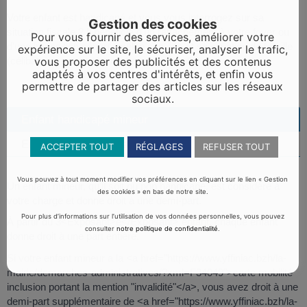
Votre enfant est handicapé et vous vous interrogez sur sa
Gestion des cookies
situation fiscale ? Il bénéficie d'un rattachement à votre foyer ou
Pour vous fournir des services, améliorer votre
d'une imposition séparée selon son âge et sa situation de famille
expérience sur le site, le sécuriser, analyser le trafic,
(célibataire, en couple ou chargé de famille).
vous proposer des publicités et des contenus
adaptés à vos centres d'intérêts, et enfin vous
permettre de partager des articles sur les réseaux
sociaux.
Enfant handicapé mineur
Enfant handicapé majeur
ACCEPTER TOUT
RÉGLAGES
REFUSER TOUT
Vous pouvez à tout moment modifier vos préférences en cliquant sur le lien « Gestion
Un enfant mineur, qu'il soit ou non handicapé, est considéré à
des cookies » en bas de notre site.
votre charge et donne droit à une demi-part.
Pour plus d’informations sur l’utilisation de vos données personnelles, vous pouvez
À partir du 3<Exposant>e</Exposant> enfant, chaque enfant
consulter
notre politique de confidentialité
.
donne droit à une part entière.
Si votre enfant mineur a la <a href="https://www.yffiniac.bzh/la-
mairie/demarches-administratives/?xml=F34049">carte mobilité
inclusion portant la mention "invalidité"</a>, vous avez droit à une
demi-part supplémentaire de <a href="https://www.yffiniac.bzh/la-