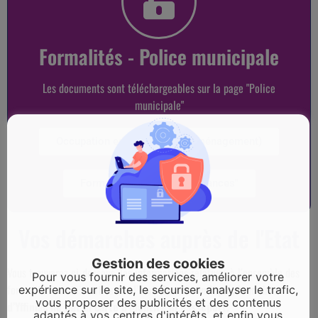
Formalités - Police municipale
Les documents sont téléchargeables sur la page "Police
municipale"
Occupation espace public (déménagement)
Formulaire "Tranquilité vacances"
Vos démarches auprès de l'Etat
Gestion des cookies
Vous trouverez ci-dessous, les informations relatives à l’ensemble des
Pour vous fournir des services, améliorer votre
formalités administratives de l’Etat.
Comme indiqué, la mairie
expérience sur le site, le sécuriser, analyser le trafic,
vous proposer des publicités et des contenus
d’Yffiniac ne fait ni carte d’identité ni passeport.
adaptés à vos centres d'intérêts, et enfin vous