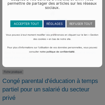
permettre de partager des articles sur les réseaux
sociaux.
ACCEPTER TOUT
RÉGLAGES
REFUSER TOUT
Vous pouvez à tout moment modifier vos préférences en cliquant sur le lien « Gestion
des cookies » en bas de notre site.
Accueil particuliers
Travail - Formation
Temps de travail
>
>
Pour plus d’informations sur l’utilisation de vos données personnelles, vous pouvez
dans le secteur privé
Congé parental d'éducation à temps
consulter
notre politique de confidentialité
.
>
partiel pour un salarié du secteur privé
Fiche pratique
Congé parental d'éducation à temps
partiel pour un salarié du secteur
privé